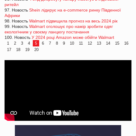
ритейл
97. Новость
Shein лідирує на e-commerce ринку Південної
Африки
98. Новость
Walmart підвищила прогноз на весь 2024 рік
99. Новость
Walmart оголошує про намір зробити одяг
екологічним у своєму ланцюгу постачання
100. Новость
У 2024 році Amazon може обійти Walmart
1
2
3
4
5
6
7
8
9
10
11
12
13
14
15
16
17
18
19
20