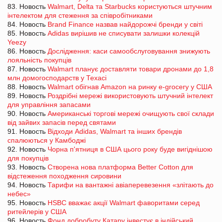
83. Новость
Walmart, Delta та Starbucks користуються штучним
інтелектом для стеження за співробітниками
84. Новость
Brand Finance назвав найдорожчі бренди у світі
85. Новость
Adidas вирішив не списувати залишки колекцій
Yeezy
86. Новость
Дослідження: каси самообслуговування знижують
лояльність покупців
87. Новость
Walmart планує доставляти товари дронами до 1,8
млн домогосподарств у Техасі
88. Новость
Walmart обігнав Amazon на ринку e-grocery у США
89. Новость
Роздрібні мережі використовують штучний інтелект
для управління запасами
90. Новость
Американські торгові мережі очищують свої склади
від зайвих запасів перед святами
91. Новость
Відходи Adidas, Walmart та інших брендів
спалюються у Камбоджі
92. Новость
Чорна п'ятниця в США цього року буде вигіднішою
для покупців
93. Новость
Створена нова платформа Better Cotton для
відстеження походження сировини
94. Новость
Тарифи на вантажні авіаперевезення «злітають до
небес»
95. Новость
HSBC вважає акції Walmart фаворитами серед
ритейлерів у США
96. Новость
Фонд добробуту Катару інвестує в індійський