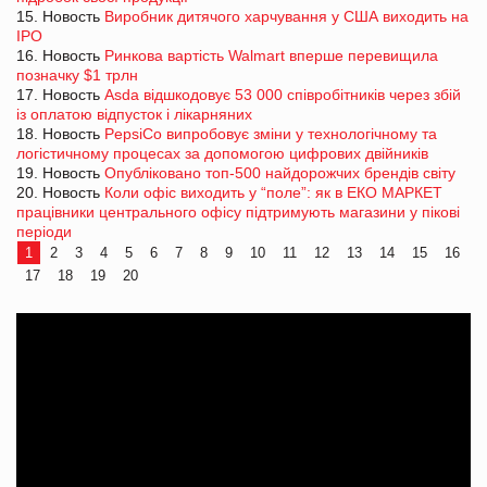
15. Новость
Виробник дитячого харчування у США виходить на
IPO
16. Новость
Ринкова вартість Walmart вперше перевищила
позначку $1 трлн
17. Новость
Asda відшкодовує 53 000 співробітників через збій
із оплатою відпусток і лікарняних
18. Новость
PepsiCo випробовує зміни у технологічному та
логістичному процесах за допомогою цифрових двійників
19. Новость
Опубліковано топ-500 найдорожчих брендів світу
20. Новость
Коли офіс виходить у “поле”: як в ЕКО МАРКЕТ
працівники центрального офісу підтримують магазини у пікові
періоди
1
2
3
4
5
6
7
8
9
10
11
12
13
14
15
16
17
18
19
20