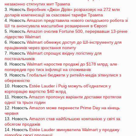
незаконно стягнутих мит Трампа
3. Новость
Виробник «Джон Дірів» розраховує на 272 млн
доларів компенсації за скасовані тарифи Трампа
4. Новость
Amazon представила нового складського робота зі
ШІ та анонсувала масштабне розширення в Європі
5. Новость
Amazon очолив Fortune 500, перервавши 13-річне
лідерство Walmart
6. Новость
Walmart обмежує доступ до ШІ-інструменту для
працівників через зростання попиту
7. Новость
Walmart спрощує вхідну логістику для
постачальників
8. Новость
Walmart наростив продажі до $178 млрд, але
попередив про тиск інфляції на споживачів
9. Новость
Глобальні бюджети у ритейл-медіа зіткнулися з
обережністю
10. Новость
Estée Lauder і Puig можуть об'єднатися у
корпорацію вартістю $40 млрд
11. Новость
Amazon пропонує варіанти доставки протягом
одної та трьох годин
12. Новость
Amazon може перенести Prime Day на кінець
червня
13. Новость
Amazon став найбільшою компанією у світі за
обсягом продажів
14. Новость
Estée Lauder звинуватила Walmart у продажу
підробок своєї продукції