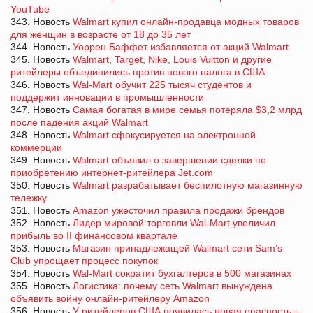
YouTube
343. Новость
Walmart купил онлайн-продавца модных товаров
для женщин в возрасте от 18 до 35 лет
344. Новость
Уоррен Баффет избавляется от акций Walmart
345. Новость
Walmart, Target, Nike, Louis Vuitton и другие
ритейлеры объединились против нового налога в США
346. Новость
Wal-Mart обучит 225 тысяч студентов и
поддержит инновации в промышленности
347. Новость
Самая богатая в мире семья потеряла $3,2 млрд
после падения акций Walmart
348. Новость
Walmart сфокусируется на электронной
коммерции
349. Новость
Walmart объявил о завершении сделки по
приобретению интернет-ритейлера Jet.com
350. Новость
Walmart разрабатывает беспилотную магазинную
тележку
351. Новость
Amazon ужесточил правила продажи брендов
352. Новость
Лидер мировой торговли Wal-Mart увеличил
прибыль во II финансовом квартале
353. Новость
Магазин принадлежащей Walmart cети Sam’s
Club упрощает процесс покупок
354. Новость
Wal-Mart сократит бухгалтеров в 500 магазинах
355. Новость
Логистика: почему сеть Walmart вынуждена
объявить войну онлайн-ритейлеру Amazon
356. Новость
У ритейлеров США появилась новая опасность –