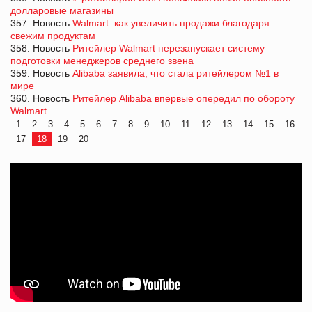
долларовые магазины
357. Новость
Walmart: как увеличить продажи благодаря
свежим продуктам
358. Новость
Ритейлер Walmart перезапускает систему
подготовки менеджеров среднего звена
359. Новость
Alibaba заявила, что стала ритейлером №1 в
мире
360. Новость
Ритейлер Alibaba впервые опередил по обороту
Walmart
1
2
3
4
5
6
7
8
9
10
11
12
13
14
15
16
17
18
19
20