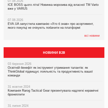
07.08.2026
Продажі Hugo Boss впали на 9%
ICE BOSS цього літа! Новинка морозива від власної ТМ Varto
06.08.2026
вже у VARUS
Смачна новинка для хвостатих: у VARUS з’явилися паучі
07.08.2026
Varto Paw expert від власної ТМ Varto!
Франція заборонила рекламні дзвінки без згоди клієнтів
07.08.2026
EVA.UA запустила кампанію «Хто б знав» про асортимент,
05.08.2026
якого покупці не очікують побачити на платформі
Мережа супермаркетів VARUS купує мережу магазинів
формату convenience store КОЛО: об’єднана компанія
налічуватиме 374 магазини
всі новини
НОВИНИ B2B
03 березня 2026
Освітній бенефіт як інструмент утримання талантів: як
ThinkGlobal підвищує лояльність та продуктивність вашої
команди
31 жовтня 2024
Компанія Rarog Tactical Gear презентувала надлегкі керамічні
бронеплити
31 липня 2024