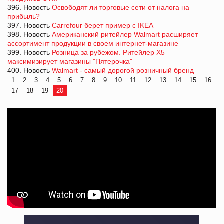
396. Новость
Освободят ли торговые сети от налога на
прибыль?
397. Новость
Carrefour берет пример с IKEA
398. Новость
Американский ритейлер Walmart расширяет
ассортимент продукции в своем интернет-магазине
399. Новость
Розница за рубежом. Ритейлер X5
максимизирует магазины "Пятерочка"
400. Новость
Walmart - самый дорогой розничный бренд
1
2
3
4
5
6
7
8
9
10
11
12
13
14
15
16
17
18
19
20