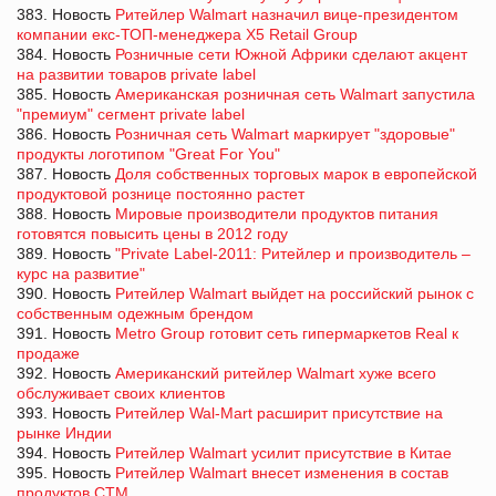
383. Новость
Ритейлер Walmart назначил вице-президентом
компании екс-ТОП-менеджера X5 Retail Group
384. Новость
Розничные сети Южной Африки сделают акцент
на развитии товаров private label
385. Новость
Американская розничная сеть Walmart запустила
"премиум" сегмент private label
386. Новость
Розничная сеть Walmart маркирует "здоровые"
продукты логотипом "Great For You"
387. Новость
Доля собственных торговых марок в европейской
продуктовой рознице постоянно растет
388. Новость
Мировые производители продуктов питания
готовятся повысить цены в 2012 году
389. Новость
"Private Label-2011: Ритейлер и производитель –
курс на развитие"
390. Новость
Ритейлер Walmart выйдет на российский рынок с
собственным одежным брендом
391. Новость
Metro Group готовит сеть гипермаркетов Real к
продаже
392. Новость
Американский ритейлер Walmart хуже всего
обслуживает своих клиентов
393. Новость
Ритейлер Wal-Мart расширит присутствие на
рынке Индии
394. Новость
Ритейлер Walmart усилит присутствие в Китае
395. Новость
Ритейлер Walmart внесет изменения в состав
продуктов СТМ