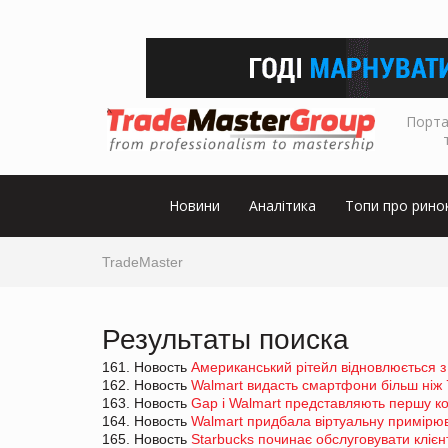
Порта
Новини
Аналітика
Топи про рино
TradeMaster
Результаты поиска
161. Новость
Американський рітейл відновлюється 
162. Новость
Walmart видасть смартфони більш ніж 
163. Новость
Gap і Walmart представляють першу ко
164. Новость
Walmart придбала віртуальну примірю
165. Новость
Starbucks починає обслуговувати клієн