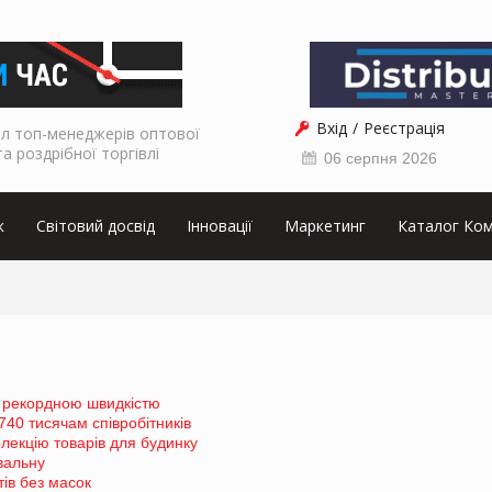
Вхід
Реєстрація
л топ-менеджерів оптової
та роздрібної торгівлі
06 серпня 2026
к
Світовий досвід
Інновації
Маркетинг
Каталог Ком
з рекордною швидкістю
740 тисячам співробітників
лекцію товарів для будинку
вальну
тів без масок