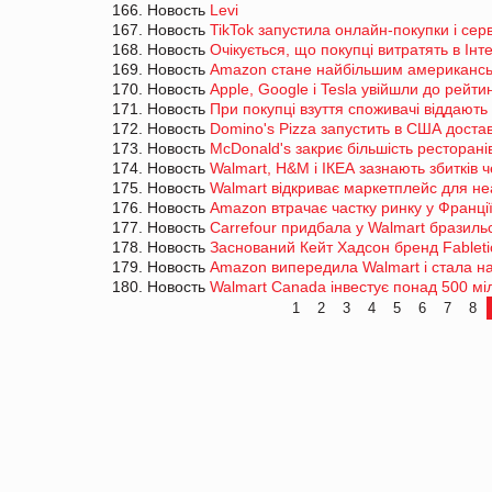
166. Новость
Levi
167. Новость
TikTok запустила онлайн-покупки і сер
168. Новость
Очікується, що покупці витратять в Інте
169. Новость
Amazon стане найбільшим американськ
170. Новость
Apple, Google і Tesla увійшли до рейт
171. Новость
При покупці взуття споживачі віддають
172. Новость
Domino's Pizza запустить в США дост
173. Новость
McDonald's закриє більшість ресторані
174. Новость
Walmart, H&M і ІКЕА зазнають збитків 
175. Новость
Walmart відкриває маркетплейс для н
176. Новость
Amazon втрачає частку ринку у Франці
177. Новость
Carrefour придбала у Walmart бразильс
178. Новость
Заснований Кейт Хадсон бренд Fabletic
179. Новость
Amazon випередила Walmart і стала н
180. Новость
Walmart Canada інвестує понад 500 мі
1
2
3
4
5
6
7
8