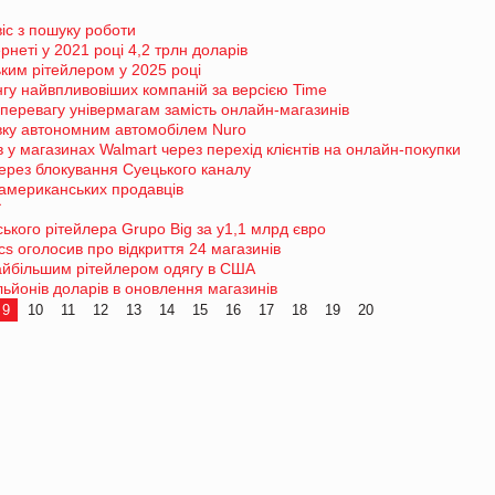
віс з пошуку роботи
рнеті у 2021 році 4,2 трлн доларів
им рітейлером у 2025 році
ингу найвпливовіших компаній за версією Time
 перевагу універмагам замість онлайн-магазинів
авку автономним автомобілем Nuro
в у магазинах Walmart через перехід клієнтів на онлайн-покупки
через блокування Суецького каналу
еамериканських продавців
ї
ького рітейлера Grupo Big за у1,1 млрд євро
s оголосив про відкриття 24 магазинів
айбільшим рітейлером одягу в США
льйонів доларів в оновлення магазинів
9
10
11
12
13
14
15
16
17
18
19
20