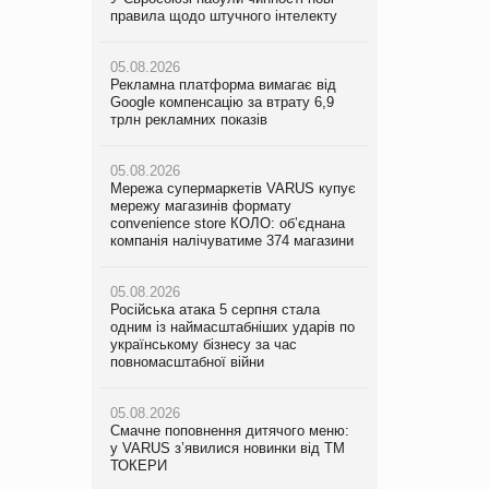
правила щодо штучного інтелекту
мережу магазинів формату
правила щодо штучного інтелекту
convenience store КОЛО: об’єднана
компанія налічуватиме 374 магазини
05.08.2026
05.08.2026
Рекламна платформа вимагає від
Рекламна платформа вимагає від
Google компенсацію за втрату 6,9
05.08.2026
Google компенсацію за втрату 6,9
трлн рекламних показів
Російська атака 5 серпня стала
трлн рекламних показів
одним із наймасштабніших ударів по
українському бізнесу за час
05.08.2026
05.08.2026
повномасштабної війни
Мережа супермаркетів VARUS купує
Adidas витратила понад $1 млрд на
мережу магазинів формату
маркетинг за квартал
convenience store КОЛО: об’єднана
05.08.2026
компанія налічуватиме 374 магазини
Смачне поповнення дитячого меню:
05.08.2026
у VARUS з’явилися новинки від ТМ
Amazon звинуватили у недостовірній
ТОКЕРИ
05.08.2026
рекламі екологічних продуктів
Російська атака 5 серпня стала
одним із наймасштабніших ударів по
05.08.2026
05.08.2026
українському бізнесу за час
Сергій Лісунов про заморожені
AstraZeneca обговорює найбільшу
повномасштабної війни
хлібобулочні вироби на
угоду десятиліття
PrivateLabel&FMCG Master 2026
05.08.2026
Смачне поповнення дитячого меню:
04.08.2026
у VARUS з’явилися новинки від ТМ
Через атаку РФ у Дніпрі пошкоджено
ТОКЕРИ
склад шоколаду Millennium