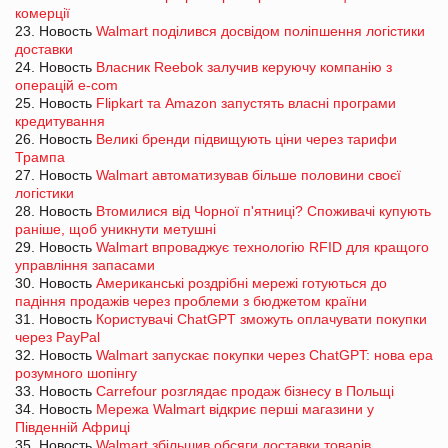
комерції
23. Новость
Walmart поділився досвідом поліпшення логістики
доставки
24. Новость
Власник Reebok залучив керуючу компанію з
операцій e-com
25. Новость
Flipkart та Amazon запустять власні програми
кредитування
26. Новость
Великі бренди підвищують ціни через тарифи
Трампа
27. Новость
Walmart автоматизував більше половини своєї
логістики
28. Новость
Втомилися від Чорної п'ятниці? Споживачі купують
раніше, щоб уникнути метушні
29. Новость
Walmart впроваджує технологію RFID для кращого
управління запасами
30. Новость
Американські роздрібні мережі готуються до
падіння продажів через проблеми з бюджетом країни
31. Новость
Користувачі ChatGPT зможуть оплачувати покупки
через PayPal
32. Новость
Walmart запускає покупки через ChatGPT: нова ера
розумного шопінгу
33. Новость
Carrefour розглядає продаж бізнесу в Польщі
34. Новость
Мережа Walmart відкриє перші магазини у
Південній Африці
35. Новость
Walmart збільшив обсяги доставки товарів