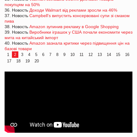
покупцям на 50%
36. Новость
Доходи Walmart від реклами зросли на 46%
37. Новость
Campbell's випустить консервовані супи зі смаком
пива
38. Новость
Amazon зупинив рекламу в Google Shopping
39. Новость
Виробники іграшок у США почали економити через
мита на китайський імпорт
40. Новость
Amazon зазнала критики через підвищення цін на
базові товари
1
2
3
4
5
6
7
8
9
10
11
12
13
14
15
16
17
18
19
20