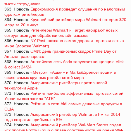
тысяч сотрудников
363. Новость
Еврокомиссия проведет слушания по налоговым
сделкам ритейлеров
364. Новость
Крупнейший ритейлер мира Walmart потерял $20
млрд за 20 минут
365. Новость
Ритейлеры Walmart и Target набирают новых
сотрудников для обработки онлайн-заказов
366. Новость
NY Post: названа самая дорогая торговая сеть в
мире (дороже Walmart)
367. Новость
СМИ: день грандиозных скидок Prime Day от
Amazon разочаровал
368. Новость
Английская сеть Asda запускает концепцию click
& collect 24/24
369. Новость
«Метро», «Ашан» и Marks&Spencer вошли в
число самых крупных ритейл-сетей мира
370. Новость
Американские ритейлеры против новой
технологии Apple
371. Новость
Рейтинг наиболее эффективных торговых сетей
Украины возглавила "АТБ"
372. Новость
Рейтинг: в сети Aldi самые дешевые продукты в
США
373. Новость
Американский ритейлер Walmart в І-м кв. 2014
года сократил прибыль на 5%
374. Новость
Американский ритейлер Wal-Mart Stores подал
иск против Fozzy Group о праве собственности на бренд Wal-