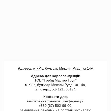
Адреса:
м.Київ, бульвар Миколи Руденка 14А
Адреса для кореспонденції:
ТОВ "Tрейд Мастер Груп"
м.Київ, бульвар Миколи Руденка 14а,
2 поверх, оф 121, 03194
Контакти для:
замовлення треннгів, конференцій:
+380 (67) 502-99-00,
замовлення реклами на порталі, журналах: