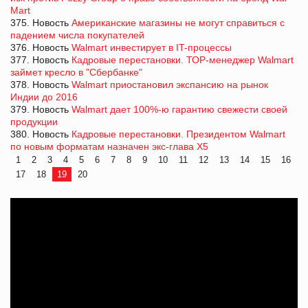
Mart
375. Новость
Американские магазины не могут справиться с
падением числа покупателей
376. Новость
Walmart инвестирует в IT-процессы
377. Новость
Кадровые перестановки. ТОР-менеджер Walmart
займет кресло в "Сбербанке"
378. Новость
Walmart приостановил экспансию на рынок
Индии до 2016
379. Новость
Walmart дает 100%-ю гарантию свежести своей
продукции
380. Новость
Кадровые перестановки. Президентом Walmart
по новым форматам назначен экс-глава Х5
1
2
3
4
5
6
7
8
9
10
11
12
13
14
15
16
17
18
19
20