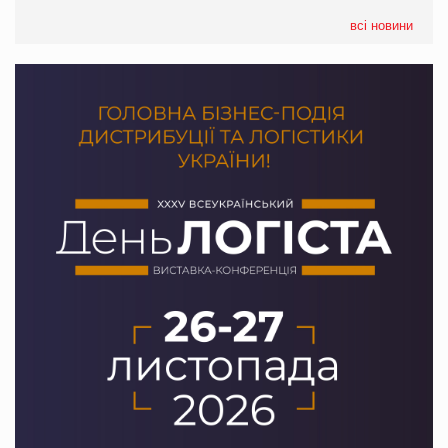
05.08.2026
всі новини
Сергій Лісунов про заморожені хлібобулочні вироби на
PrivateLabel&FMCG Master 2026