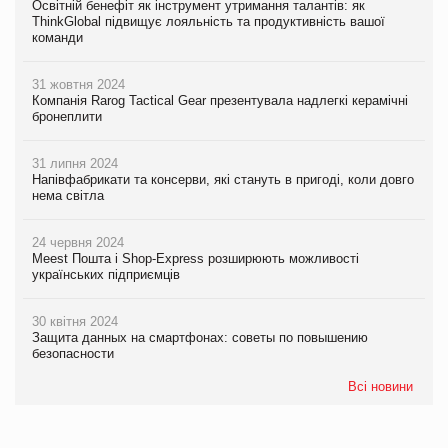
Освітній бенефіт як інструмент утримання талантів: як
ThinkGlobal підвищує лояльність та продуктивність вашої
команди
31 жовтня 2024
Компанія Rarog Tactical Gear презентувала надлегкі керамічні
бронеплити
31 липня 2024
Напівфабрикати та консерви, які стануть в пригоді, коли довго
нема світла
24 червня 2024
Meest Пошта і Shop-Express розширюють можливості
українських підприємців
30 квітня 2024
Защита данных на смартфонах: советы по повышению
безопасности
Всі новини