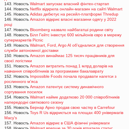
143. Новость
Walmart запускає власний фінтех-стартап
144. Новость
Netflix відкрила онлайн-магазин на сайті Walmart
145. Новость
Adidas дебютує на ресейл-платформі Thredup
146. Новость
Amazon відкриє власні магазини одягу у 2022
році
147. Новость
Bloomberg назвало найбагатші родини світу
148. Новость
Білл Гейтс інвестує 600 мільйонів євро в мережу
супермаркетів Picnic
149. Новость
Walmart, Ford, Argo AI об'єдналися для створення
служби автономної доставки
150. Новость
Amazon винаймає 125 тисяч працівників для
своєї логістики
151. Новость
Amazon витратить понад 1 млрд доларів на
навчання співробітників за програмами бакалаврату
152. Новость
Impossible Foods почала продавати нагетси з
рослинного м'яса
153. Новость
Amazon патентує систему динамічного
сортування посилок
154. Новость
Walmart найме додатково 20 000 співробітників
напередодні святкового сезону
155. Новость
Бернар Арно продав свою частку в Carrefour
156. Новость
Toys R Us відкриється на площах 400 універмагів
Macy's
157. Новость
Amazon відкриє в США фізичні універмаги
158. Новость
Walmart вперше за 30 років втратила статус