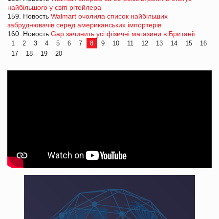
найбільшого у світі рітейлера
159. Новость
Walmart очолила список найбільших
забруднювачів серед американських імпортерів
160. Новость
Gap зачинить усі фізичні магазини в Британії
1
2
3
4
5
6
7
8
9
10
11
12
13
14
15
16
17
18
19
20