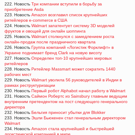
222. Новость
Три компании вступили в борьбу за
приобретение Asda
223. Новость
Amazon возглавил список крупнейших
ритейлеров e-commerce в США
224. Новость
Walmart запатентует систему 3D моделей
фруктов и овощей для онлайн шоппинга
225. Новость
Walmart столкнулся с замедлением роста
онлайн-продаж после праздничного квартала
226. Новость
Группа компаний «Логистик Форклифт» в
Украине поднимает бренд Clark на новую висоту
227. Новость
Определен топ-10 крупнейших мировых
ритейлеров
228. Новость
Ритейлер Massmart может сократить 1440
рабочих мест
229. Новость
Walmart уволила 56 руководителей в Индии в
рамках реструктуризации
230. Новость
Первый робот Alphabot начал работу в Walmart
231. Новость
Саймон Робертс из Sainsbury главным ведущим
внутренним претендентом на пост следующего генерального
директора
232. Новость
Бельгия приносит убытки для Blokker
233. Новость
Эшли Бьюкенен стал генеральным директором
Walmart
234. Новость
Amazon стала крупнейшей и быстрейшей
логистической компанией в мире