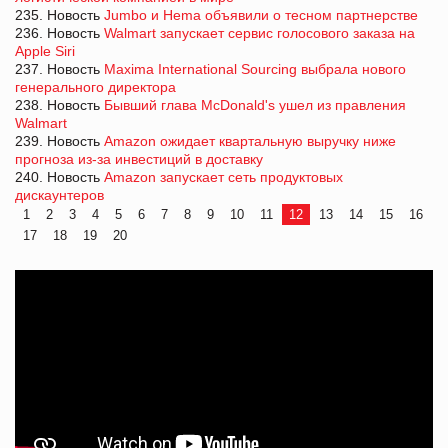
235. Новость
Jumbo и Hema объявили о тесном партнерстве
236. Новость
Walmart запускает сервис голосового заказа на
Apple Siri
237. Новость
Maxima International Sourcing выбрала нового
генерального директора
238. Новость
Бывший глава McDonald's ушел из правления
Walmart
239. Новость
Amazon ожидает квартальную выручку ниже
прогноза из-за инвестиций в доставку
240. Новость
Amazon запускает сеть продуктовых
дискаунтеров
1
2
3
4
5
6
7
8
9
10
11
12
13
14
15
16
17
18
19
20