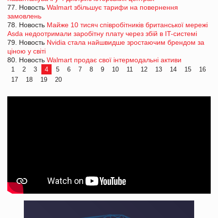
77. Новость
Walmart збільшує тарифи на повернення
замовлень
78. Новость
Майже 10 тисяч співробітників британської мережі
Asda недоотримали заробітну плату через збій в IT-системі
79. Новость
Nvidia стала найшвидше зростаючим брендом за
ціною у світі
80. Новость
Walmart продає свої інтермодальні активи
1
2
3
4
5
6
7
8
9
10
11
12
13
14
15
16
17
18
19
20