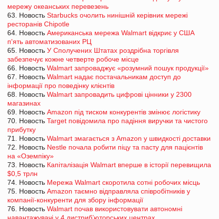
мережу океанських перевезень
63. Новость
Starbucks очолить нинішній керівник мережі
ресторанів Chipotle
64. Новость
Американська мережа Walmart відкриє у США
п'ять автоматизованих РЦ
65. Новость
У Сполучених Штатах роздрібна торгівля
забезпечує кожне четверте робоче місце
66. Новость
Walmart запроваджує «розумний пошук продукції»
67. Новость
Walmart надає постачальникам доступ до
інформації про поведінку клієнтів
68. Новость
Walmart запровадить цифрові цінники у 2300
магазинах
69. Новость
Amazon під тиском конкурентів змінює логістику
70. Новость
Target повідомила про падіння виручки та чистого
прибутку
71. Новость
Walmart змагається з Amazon у швидкості доставки
72. Новость
Nestle почала робити піцу та пасту для пацієнтів
на «Оземпіку»
73. Новость
Капіталізація Walmart вперше в історії перевищила
$0,5 трлн
74. Новость
Мережа Walmart скоротила сотні робочих місць
75. Новость
Amazon таємно відправляла співробітників у
компанії-конкуренти для збору інформації
76. Новость
Walmart почав використовувати автономні
навантажувачі у 4 дистриб’юторських центрах