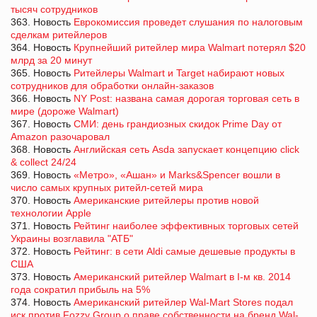
тысяч сотрудников
363. Новость
Еврокомиссия проведет слушания по налоговым
сделкам ритейлеров
364. Новость
Крупнейший ритейлер мира Walmart потерял $20
млрд за 20 минут
365. Новость
Ритейлеры Walmart и Target набирают новых
сотрудников для обработки онлайн-заказов
366. Новость
NY Post: названа самая дорогая торговая сеть в
мире (дороже Walmart)
367. Новость
СМИ: день грандиозных скидок Prime Day от
Amazon разочаровал
368. Новость
Английская сеть Asda запускает концепцию click
& collect 24/24
369. Новость
«Метро», «Ашан» и Marks&Spencer вошли в
число самых крупных ритейл-сетей мира
370. Новость
Американские ритейлеры против новой
технологии Apple
371. Новость
Рейтинг наиболее эффективных торговых сетей
Украины возглавила "АТБ"
372. Новость
Рейтинг: в сети Aldi самые дешевые продукты в
США
373. Новость
Американский ритейлер Walmart в І-м кв. 2014
года сократил прибыль на 5%
374. Новость
Американский ритейлер Wal-Mart Stores подал
иск против Fozzy Group о праве собственности на бренд Wal-