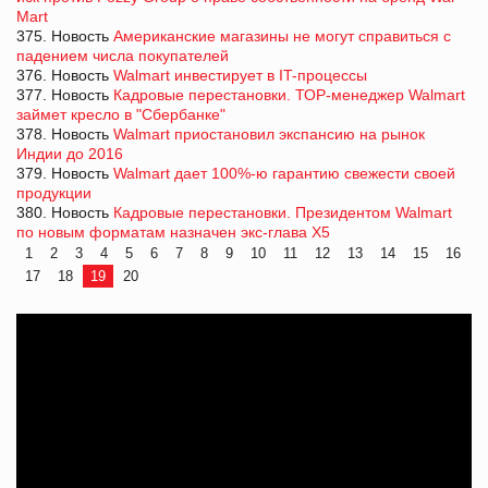
Mart
375. Новость
Американские магазины не могут справиться с
падением числа покупателей
376. Новость
Walmart инвестирует в IT-процессы
377. Новость
Кадровые перестановки. ТОР-менеджер Walmart
займет кресло в "Сбербанке"
378. Новость
Walmart приостановил экспансию на рынок
Индии до 2016
379. Новость
Walmart дает 100%-ю гарантию свежести своей
продукции
380. Новость
Кадровые перестановки. Президентом Walmart
по новым форматам назначен экс-глава Х5
1
2
3
4
5
6
7
8
9
10
11
12
13
14
15
16
17
18
19
20