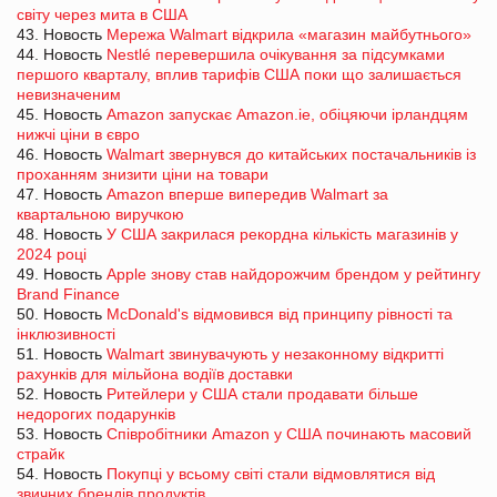
світу через мита в США
43. Новость
Мережа Walmart відкрила «магазин майбутнього»
44. Новость
Nestlé перевершила очікування за підсумками
першого кварталу, вплив тарифів США поки що залишається
невизначеним
45. Новость
Amazon запускає Amazon.ie, обіцяючи ірландцям
нижчі ціни в євро
46. Новость
Walmart звернувся до китайських постачальників із
проханням знизити ціни на товари
47. Новость
Amazon вперше випередив Walmart за
квартальною виручкою
48. Новость
У США закрилася рекордна кількість магазинів у
2024 році
49. Новость
Apple знову став найдорожчим брендом у рейтингу
Brand Finance
50. Новость
McDonald's відмовився від принципу рівності та
інклюзивності
51. Новость
Walmart звинувачують у незаконному відкритті
рахунків для мільйона водіїв доставки
52. Новость
Ритейлери у США стали продавати більше
недорогих подарунків
53. Новость
Співробітники Amazon у США починають масовий
страйк
54. Новость
Покупці у всьому світі стали відмовлятися від
звичних брендів продуктів