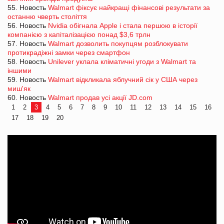
55. Новость
Walmart фіксує найкращі фінансові результати за
останню чверть століття
56. Новость
Nvidia обігнала Apple і стала першою в історії
компанією з капіталізацією понад $3,6 трлн
57. Новость
Walmart дозволить покупцям розблокувати
протикрадіжні замки через смартфон
58. Новость
Unilever уклала кліматичні угоди з Walmart та
іншими
59. Новость
Walmart відкликала яблучний сік у США через
миш'як
60. Новость
Walmart продав усі акції JD.com
1
2
3
4
5
6
7
8
9
10
11
12
13
14
15
16
17
18
19
20