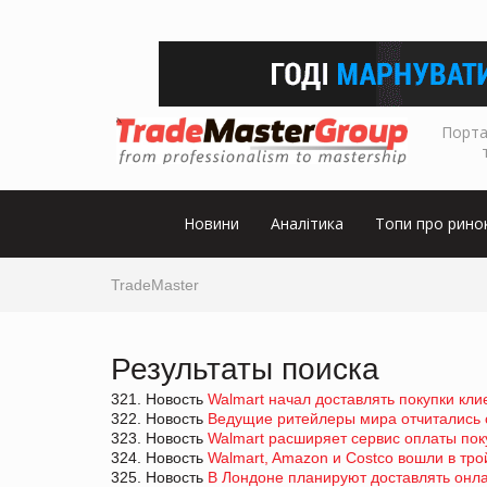
Порта
Новини
Аналітика
Топи про рино
TradeMaster
Результаты поиска
321. Новость
Walmart начал доставлять покупки кл
322. Новость
Ведущие ритейлеры мира отчитались о
323. Новость
Walmart расширяет сервис оплаты поку
324. Новость
Walmart, Amazon и Costco вошли в тр
325. Новость
В Лондоне планируют доставлять онл