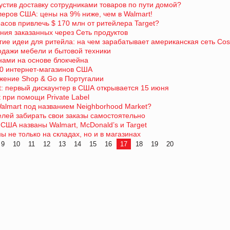
пустив доставку сотрудниками товаров по пути домой?
леров США: цены на 9% ниже, чем в Walmart!
асов привлечь $ 170 млн от ритейлера Target?
ния заказанных через Сеть продуктов
гие идеи для ритейла: на чем зарабатывает американская сеть Cos
одажи мебели и бытовой техники
онами на основе блокчейна
90 интернет-магазинов США
ожение Shop & Go в Португалии
rt: первый дискаунтер в США открывается 15 июня
t при помощи Private Label
almart под названием Neighborhood Market?
елей забирать свои заказы самостоятельно
ША названы Walmart, McDonald’s и Target
не только на складах, но и в магазинах
9
10
11
12
13
14
15
16
17
18
19
20