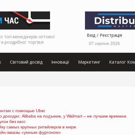
Вхід
Реєстрація
л топ-менеджерів оптової
та роздрібної торгівлі
07 серпня 2026
к
Світовий досвід
Інновації
Маркетинг
Каталог Ком
иентам с помощью Uber
 доходах: Alibaba на подъеме, у Walmart – не лучшие времена
пок без касс
ойку самых крупных ритейлеров в мире
айн-заказы «умным фургоном»