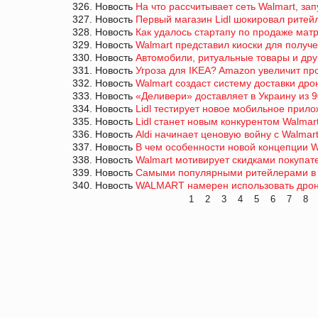
326. Новость
На что рассчитывает сеть Walmart, за
327. Новость
Первый магазин Lidl шокировал ритей
328. Новость
Как удалось стартапу по продаже матр
329. Новость
Walmart представил киоски для получе
330. Новость
Автомобили, ритуальные товары и дру
331. Новость
Угроза для IKEA? Amazon увеличит пр
332. Новость
Walmart создаст систему доставки др
333. Новость
«Деливери» доставляет в Украину из 
334. Новость
Lidl тестирует новое мобильное прил
335. Новость
Lidl станет новым конкурентом Walma
336. Новость
Aldi начинает ценовую войну с Walmar
337. Новость
В чем особенности новой концепции W
338. Новость
Walmart мотивирует скидками покупат
339. Новость
Самыми популярными ритейлерами в С
340. Новость
WALMART намерен использовать дроны 
1
2
3
4
5
6
7
8