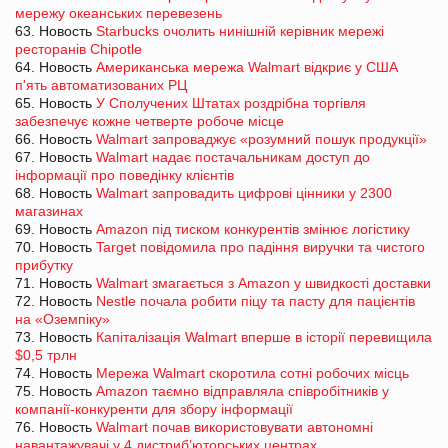
мережу океанських перевезень
63. Новость
Starbucks очолить нинішній керівник мережі
ресторанів Chipotle
64. Новость
Американська мережа Walmart відкриє у США
п'ять автоматизованих РЦ
65. Новость
У Сполучених Штатах роздрібна торгівля
забезпечує кожне четверте робоче місце
66. Новость
Walmart запроваджує «розумний пошук продукції»
67. Новость
Walmart надає постачальникам доступ до
інформації про поведінку клієнтів
68. Новость
Walmart запровадить цифрові цінники у 2300
магазинах
69. Новость
Amazon під тиском конкурентів змінює логістику
70. Новость
Target повідомила про падіння виручки та чистого
прибутку
71. Новость
Walmart змагається з Amazon у швидкості доставки
72. Новость
Nestle почала робити піцу та пасту для пацієнтів
на «Оземпіку»
73. Новость
Капіталізація Walmart вперше в історії перевищила
$0,5 трлн
74. Новость
Мережа Walmart скоротила сотні робочих місць
75. Новость
Amazon таємно відправляла співробітників у
компанії-конкуренти для збору інформації
76. Новость
Walmart почав використовувати автономні
навантажувачі у 4 дистриб’юторських центрах