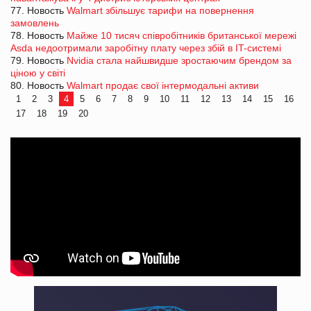
77. Новость
Walmart збільшує тарифи на повернення
замовлень
78. Новость
Майже 10 тисяч співробітників британської мережі
Asda недоотримали заробітну плату через збій в IT-системі
79. Новость
Nvidia стала найшвидше зростаючим брендом за
ціною у світі
80. Новость
Walmart продає свої інтермодальні активи
1
2
3
4
5
6
7
8
9
10
11
12
13
14
15
16
17
18
19
20