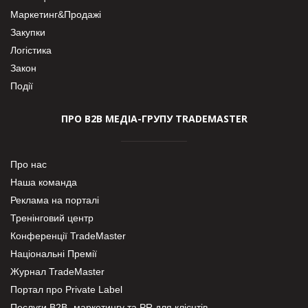
Маркетинг&Продажі
Закупки
Логістика
Закон
Події
ПРО В2В МЕДІА-ГРУПУ TRADEMASTER
Про нас
Наша команда
Реклама на порталі
Тренінговий центр
Конференції TradeMaster
Національні Премії
Журнал TradeMaster
Портал про Private Label
Послуги В2В- маркетингу та PR для клієнтів