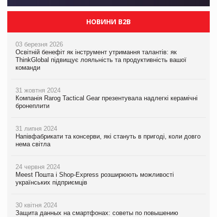
НОВИНИ B2B
03 березня 2026
Освітній бенефіт як інструмент утримання талантів: як
ThinkGlobal підвищує лояльність та продуктивність вашої
команди
31 жовтня 2024
Компанія Rarog Tactical Gear презентувала надлегкі керамічні
бронеплити
31 липня 2024
Напівфабрикати та консерви, які стануть в пригоді, коли довго
нема світла
24 червня 2024
Meest Пошта і Shop-Express розширюють можливості
українських підприємців
30 квітня 2024
Защита данных на смартфонах: советы по повышению