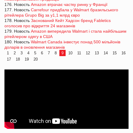
176. Новость
Amazon втрачає частку ринку у Франції
177. Новость
Carrefour придбала у Walmart бразильського
рітейлера Grupo Big за у1,1 млрд євро
178. Новость
Заснований Кейт Хадсон бренд Fabletics
оголосив про відкриття 24 магазинів
179. Новость
Amazon випередила Walmart і стала найбільшим
рітейлером одягу в США
180. Новость
Walmart Canada інвестує понад 500 мільйонів
доларів в оновлення магазинів
1
2
3
4
5
6
7
8
9
10
11
12
13
14
15
16
17
18
19
20