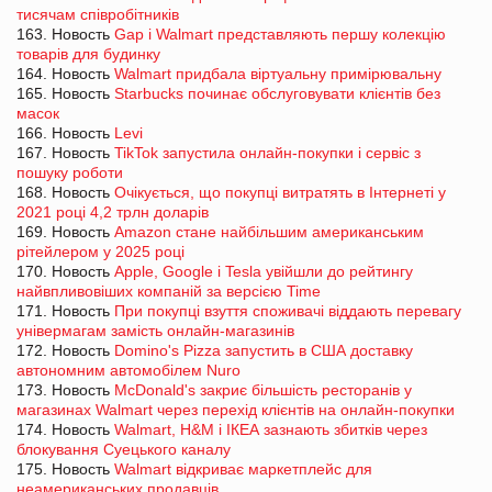
тисячам співробітників
163. Новость
Gap і Walmart представляють першу колекцію
товарів для будинку
164. Новость
Walmart придбала віртуальну примірювальну
165. Новость
Starbucks починає обслуговувати клієнтів без
масок
166. Новость
Levi
167. Новость
TikTok запустила онлайн-покупки і сервіс з
пошуку роботи
168. Новость
Очікується, що покупці витратять в Інтернеті у
2021 році 4,2 трлн доларів
169. Новость
Amazon стане найбільшим американським
рітейлером у 2025 році
170. Новость
Apple, Google і Tesla увійшли до рейтингу
найвпливовіших компаній за версією Time
171. Новость
При покупці взуття споживачі віддають перевагу
універмагам замість онлайн-магазинів
172. Новость
Domino's Pizza запустить в США доставку
автономним автомобілем Nuro
173. Новость
McDonald's закриє більшість ресторанів у
магазинах Walmart через перехід клієнтів на онлайн-покупки
174. Новость
Walmart, H&M і ІКЕА зазнають збитків через
блокування Суецького каналу
175. Новость
Walmart відкриває маркетплейс для
неамериканських продавців