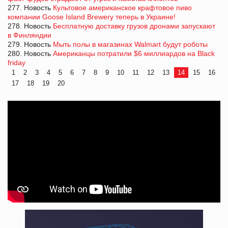
277. Новость
Культовое американское крафтовое пиво
компании Goose Island Brewery теперь в Украине!
278. Новость
Бесплатную доставку грузов дронами запускают
в Финляндии
279. Новость
Мыть полы в магазинах Walmart будут роботы
280. Новость
Американцы потратили $6 миллиардов на Black
friday
1
2
3
4
5
6
7
8
9
10
11
12
13
14
15
16
17
18
19
20