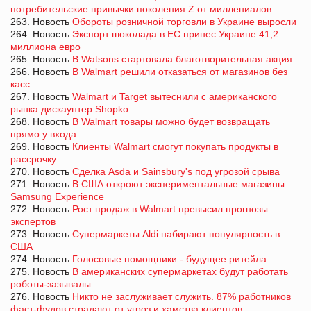
потребительские привычки поколения Z от миллениалов
263. Новость
Обороты розничной торговли в Украине выросли
264. Новость
Экспорт шоколада в ЕС принес Украине 41,2
миллиона евро
265. Новость
В Watsons стартовала благотворительная акция
266. Новость
В Walmart решили отказаться от магазинов без
касс
267. Новость
Walmart и Target вытеснили с американского
рынка дискаунтер Shopko
268. Новость
В Walmart товары можно будет возвращать
прямо у входа
269. Новость
Клиенты Walmart смогут покупать продукты в
рассрочку
270. Новость
Сделка Asda и Sainsbury's под угрозой срыва
271. Новость
В США откроют экспериментальные магазины
Samsung Experience
272. Новость
Рост продаж в Walmart превысил прогнозы
экспертов
273. Новость
Супермаркеты Aldi набирают популярность в
США
274. Новость
Голосовые помощники - будущее ритейла
275. Новость
В американских супермаркетах будут работать
роботы-зазывалы
276. Новость
Никто не заслуживает служить. 87% работников
фаст-фудов страдают от угроз и хамства клиентов