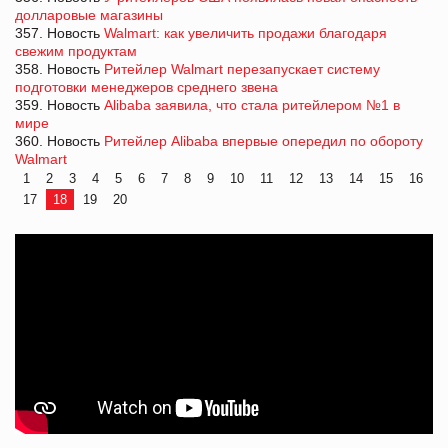
долларовые магазины
357. Новость
Walmart: как увеличить продажи благодаря
свежим продуктам
358. Новость
Ритейлер Walmart перезапускает систему
подготовки менеджеров среднего звена
359. Новость
Alibaba заявила, что стала ритейлером №1 в
мире
360. Новость
Ритейлер Alibaba впервые опередил по обороту
Walmart
1
2
3
4
5
6
7
8
9
10
11
12
13
14
15
16
17
18
19
20