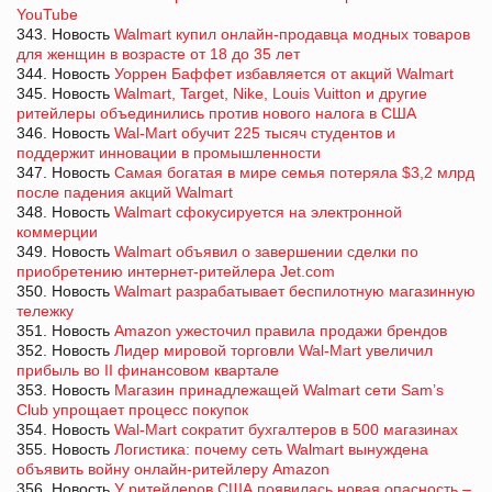
YouTube
343. Новость
Walmart купил онлайн-продавца модных товаров
для женщин в возрасте от 18 до 35 лет
344. Новость
Уоррен Баффет избавляется от акций Walmart
345. Новость
Walmart, Target, Nike, Louis Vuitton и другие
ритейлеры объединились против нового налога в США
346. Новость
Wal-Mart обучит 225 тысяч студентов и
поддержит инновации в промышленности
347. Новость
Самая богатая в мире семья потеряла $3,2 млрд
после падения акций Walmart
348. Новость
Walmart сфокусируется на электронной
коммерции
349. Новость
Walmart объявил о завершении сделки по
приобретению интернет-ритейлера Jet.com
350. Новость
Walmart разрабатывает беспилотную магазинную
тележку
351. Новость
Amazon ужесточил правила продажи брендов
352. Новость
Лидер мировой торговли Wal-Mart увеличил
прибыль во II финансовом квартале
353. Новость
Магазин принадлежащей Walmart cети Sam’s
Club упрощает процесс покупок
354. Новость
Wal-Mart сократит бухгалтеров в 500 магазинах
355. Новость
Логистика: почему сеть Walmart вынуждена
объявить войну онлайн-ритейлеру Amazon
356. Новость
У ритейлеров США появилась новая опасность –