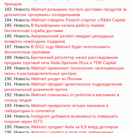
брендом
183. Новость
Walmart розширює послуги доставки продуктів за
допомогою «розумних» холодильників
184. Новость
Walmart створить Fintech-стартап з Ribbit Capital
185. Новость
В Калифорнии начала работу первая
беспилотная служба доставки
186. Новость
Американский ритейл ожидает рекордные
возвраты новогодних подарков
187. Новость
В 2021 году Walmart будет использовать
беспилотные грузовики
188. Новость
Британский регулятор начал расследование
продажи торговой сети Asda братьям Исса и TDR Capital
189. Новость
Walmart применяет технологию «всплывающих
окон» в распределительных центрах
190. Новость
Walmart уходит из Японии
191. Новость
Walmart продает аргентинское подразделение
региональной розничной группе
192. Новость
Walmart отказалась от роботов в магазинах в
пользу людей
193. Новость
Walmart превратила четыре магазина в
лаборатории e-commerce
194. Новость
Instagram добавила возможность совершать
покупки через IGTV
195. Новость
Walmart продает Asda за 8,8 млрд долларов
196. Новость
Amazon Logistics в этом году зафиксирует