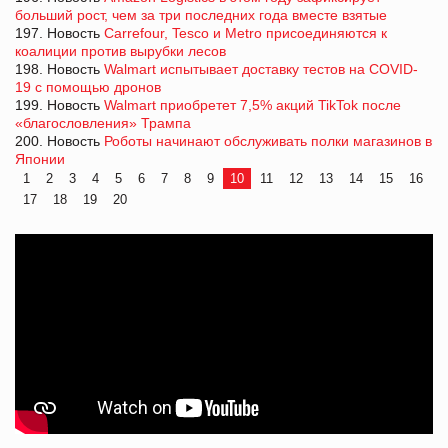
больший рост, чем за три последних года вместе взятые
197. Новость
Carrefour, Tesco и Metro присоединяются к
коалиции против вырубки лесов
198. Новость
Walmart испытывает доставку тестов на COVID-
19 с помощью дронов
199. Новость
Walmart приобретет 7,5% акций TikTok после
«благословления» Трампа
200. Новость
Роботы начинают обслуживать полки магазинов в
Японии
1
2
3
4
5
6
7
8
9
10
11
12
13
14
15
16
17
18
19
20