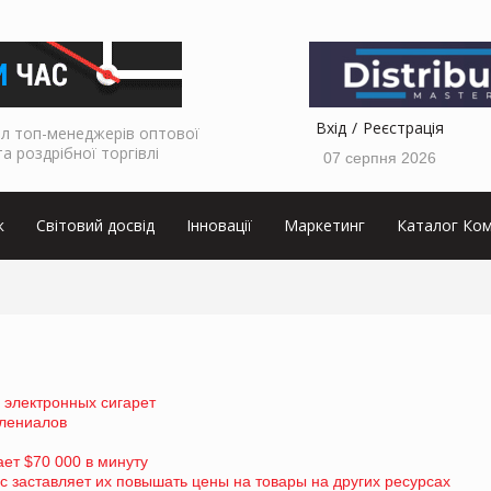
Вхід
Реєстрація
л топ-менеджерів оптової
та роздрібної торгівлі
07 серпня 2026
к
Світовий досвід
Інновації
Маркетинг
Каталог Ком
 электронных сигарет
лениалов
ет $70 000 в минуту
 заставляет их повышать цены на товары на других ресурсах