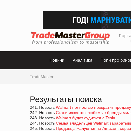
Порта
Новини
Аналітика
Топи про рино
TradeMaster
Результаты поиска
241. Новость
Walmart полностью прекратит продажу
242. Новость
Стали известны любимые бренды мил
243. Новость
Walmart будет судиться с Tesla
244. Новость
Семья владельцев Walmart зарабатыва
245. Новость
Продавцы жалуются на Amazon: сервис