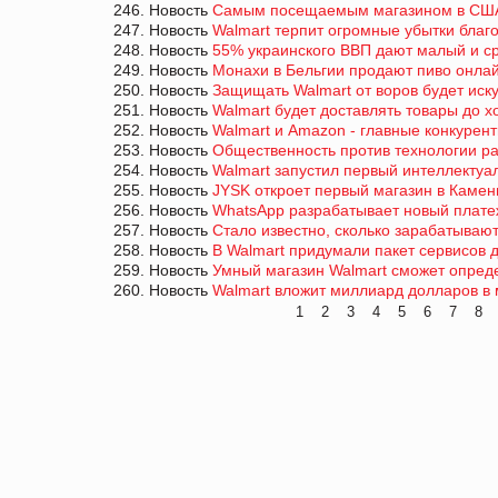
246. Новость
Самым посещаемым магазином в США
247. Новость
Walmart терпит огромные убытки благ
248. Новость
55% украинского ВВП дают малый и с
249. Новость
Монахи в Бельгии продают пиво онла
250. Новость
Защищать Walmart от воров будет иск
251. Новость
Walmart будет доставлять товары до 
252. Новость
Walmart и Amazon - главные конкурен
253. Новость
Общественность против технологии р
254. Новость
Walmart запустил первый интеллектуа
255. Новость
JYSK откроет первый магазин в Каме
256. Новость
WhatsApp разрабатывает новый плате
257. Новость
Стало известно, сколько зарабатывают
258. Новость
В Walmart придумали пакет сервисов
259. Новость
Умный магазин Walmart сможет опреде
260. Новость
Walmart вложит миллиард долларов в
1
2
3
4
5
6
7
8