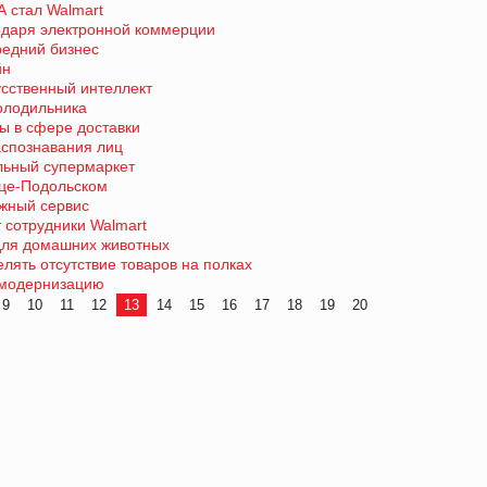
 стал Walmart
одаря электронной коммерции
редний бизнес
йн
усственный интеллект
холодильника
ты в сфере доставки
аспознавания лиц
льный супермаркет
нце-Подольском
жный сервис
 сотрудники Walmart
 для домашних животных
лять отсутствие товаров на полках
 модернизацию
9
10
11
12
13
14
15
16
17
18
19
20