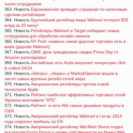
тысяч сотрудников
363. Новость
Еврокомиссия проведет слушания по налоговым
сделкам ритейлеров
364. Новость
Крупнейший ритейлер мира Walmart потерял $20
млрд за 20 минут
365. Новость
Ритейлеры Walmart и Target набирают новых
сотрудников для обработки онлайн-заказов
366. Новость
NY Post: названа самая дорогая торговая сеть в
мире (дороже Walmart)
367. Новость
СМИ: день грандиозных скидок Prime Day от
Amazon разочаровал
368. Новость
Английская сеть Asda запускает концепцию click
& collect 24/24
369. Новость
«Метро», «Ашан» и Marks&Spencer вошли в
число самых крупных ритейл-сетей мира
370. Новость
Американские ритейлеры против новой
технологии Apple
371. Новость
Рейтинг наиболее эффективных торговых сетей
Украины возглавила "АТБ"
372. Новость
Рейтинг: в сети Aldi самые дешевые продукты в
США
373. Новость
Американский ритейлер Walmart в І-м кв. 2014
года сократил прибыль на 5%
374. Новость
Американский ритейлер Wal-Mart Stores подал
иск против Fozzy Group о праве собственности на бренд Wal-