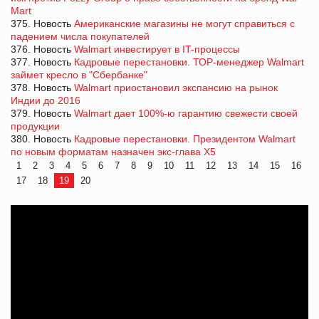
Mart
375. Новость
Американские магазины не могут справиться с
падением числа покупателей
376. Новость
Walmart инвестирует в IT-процессы
377. Новость
Кадровые перестановки. ТОР-менеджер Walmart
займет кресло в "Сбербанке"
378. Новость
Walmart приостановил экспансию на рынок
Индии до 2016
379. Новость
Walmart дает 100%-ю гарантию свежести своей
продукции
380. Новость
Кадровые перестановки. Президентом Walmart
по новым форматам назначен экс-глава Х5
1
2
3
4
5
6
7
8
9
10
11
12
13
14
15
16
17
18
19
20