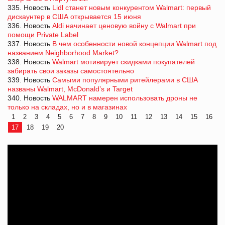
335. Новость
Lidl станет новым конкурентом Walmart: первый
дискаунтер в США открывается 15 июня
336. Новость
Aldi начинает ценовую войну с Walmart при
помощи Private Label
337. Новость
В чем особенности новой концепции Walmart под
названием Neighborhood Market?
338. Новость
Walmart мотивирует скидками покупателей
забирать свои заказы самостоятельно
339. Новость
Самыми популярными ритейлерами в США
названы Walmart, McDonald’s и Target
340. Новость
WALMART намерен использовать дроны не
только на складах, но и в магазинах
1
2
3
4
5
6
7
8
9
10
11
12
13
14
15
16
17
18
19
20