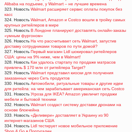
Alibaba на подъеме, у Walmart – не лучшие времена
323. Новость
Walmart расширяет сервис оплаты покупок без
касс
324. Новость
Walmart, Amazon и Costco вошли в тройку самых
крупных ритейлеров в мире
325. Новость
В Лондоне планируют доставлять онлайн-заказы
«умным фургоном»
326. Новость
На что рассчитывает сеть Walmart, запустив
доставку сотрудниками товаров по пути домой?
327. Новость
Первый магазин Lidl шокировал ритейлеров
США: цены на 9% ниже, чем в Walmart!
328. Новость
Как удалось стартапу по продаже матрасов
привлечь $ 170 млн от ритейлера Target?
329. Новость
Walmart представил киоски для получения
заказанных через Сеть продуктов
330. Новость
Автомобили, ритуальные товары и другие идеи
для ритейла: на чем зарабатывает американская сеть Costco
331. Новость
Угроза для IKEA? Amazon увеличит продажи
мебели и бытовой техники
332. Новость
Walmart создаст систему доставки дронами на
основе блокчейна
333. Новость
«Деливери» доставляет в Украину из 90
интернет-магазинов США
334. Новость
Lidl тестирует новое мобильное приложение
Shop & Go в Португалии