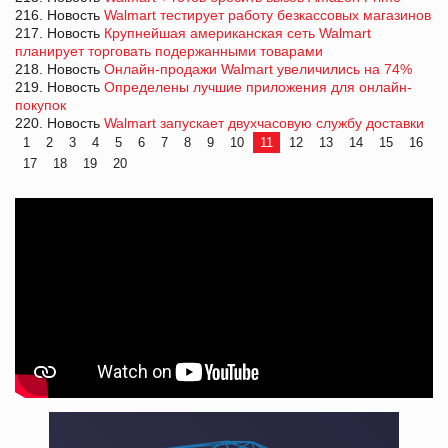
216. Новость
Walmart тестирует работу безкассовых магазинов
217. Новость
Крупнейшая американская сеть Walmart
планирует торговать подержанными товарами
218. Новость
Онлайн-продажи Walmart увеличились на 74%
219. Новость
Определены лучшие приложения для онлайн-
покупок
220. Новость
Walmart запускает двухчасовую службу доставки
1
2
3
4
5
6
7
8
9
10
11
12
13
14
15
16
17
18
19
20