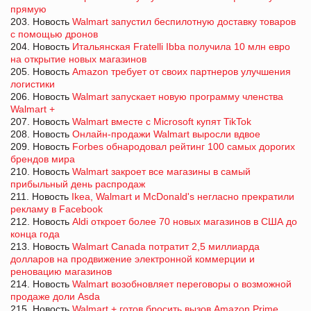
прямую
203. Новость
Walmart запустил беспилотную доставку товаров
с помощью дронов
204. Новость
Итальянская Fratelli Ibba получила 10 млн евро
на открытие новых магазинов
205. Новость
Amazon требует от своих партнеров улучшения
логистики
206. Новость
Walmart запускает новую программу членства
Walmart +
207. Новость
Walmart вместе с Microsoft купят TikTok
208. Новость
Онлайн-продажи Walmart выросли вдвое
209. Новость
Forbes обнародовал рейтинг 100 самых дорогих
брендов мира
210. Новость
Walmart закроет все магазины в самый
прибыльный день распродаж
211. Новость
Ikea, Walmart и McDonald's негласно прекратили
рекламу в Facebook
212. Новость
Aldi откроет более 70 новых магазинов в США до
конца года
213. Новость
Walmart Canada потратит 2,5 миллиарда
долларов на продвижение электронной коммерции и
реновацию магазинов
214. Новость
Walmart возобновляет переговоры о возможной
продаже доли Asda
215. Новость
Walmart + готов бросить вызов Amazon Prime