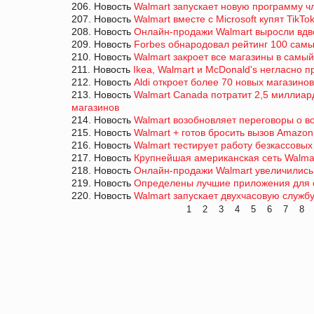
206. Новость
Walmart запускает новую программу ч
207. Новость
Walmart вместе с Microsoft купят TikTo
208. Новость
Онлайн-продажи Walmart выросли вдв
209. Новость
Forbes обнародовал рейтинг 100 самы
210. Новость
Walmart закроет все магазины в самы
211. Новость
Ikea, Walmart и McDonald's негласно 
212. Новость
Aldi откроет более 70 новых магазино
213. Новость
Walmart Canada потратит 2,5 миллиа
магазинов
214. Новость
Walmart возобновляет переговоры о 
215. Новость
Walmart + готов бросить вызов Amazon
216. Новость
Walmart тестирует работу безкассовых
217. Новость
Крупнейшая американская сеть Walma
218. Новость
Онлайн-продажи Walmart увеличились
219. Новость
Определены лучшие приложения для 
220. Новость
Walmart запускает двухчасовую службу
1
2
3
4
5
6
7
8