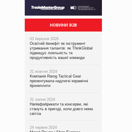
НОВИНИ B2B
03 березня 2026
Освітній бенефіт як інструмент
утримання талантів: як ThinkGlobal
підвищує лояльність та
продуктивність вашої команди
31 жовтня 2024
Компанія Rarog Tactical Gear
презентувала надлегкі керамічні
бронеплити
31 липня 2024
Напівфабрикати та консерви, які
стануть в пригоді, коли довго нема
світла
24 червня 2024