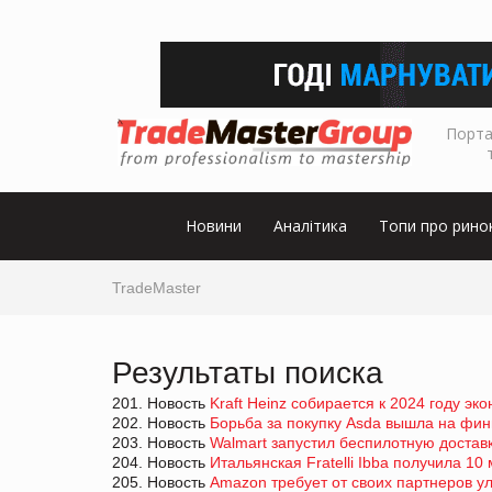
Порта
Новини
Аналітика
Топи про рино
TradeMaster
Результаты поиска
201. Новость
Kraft Heinz собирается к 2024 году э
202. Новость
Борьба за покупку Asda вышла на ф
203. Новость
Walmart запустил беспилотную достав
204. Новость
Итальянская Fratelli Ibba получила 10
205. Новость
Amazon требует от своих партнеров у