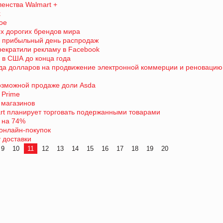
ленства Walmart +
k
ое
х дорогих брендов мира
й прибыльный день распродаж
прекратили рекламу в Facebook
в в США до конца года
рда долларов на продвижение электронной коммерции и реновацию
возможной продаже доли Asda
 Prime
 магазинов
rt планирует торговать подержанными товарами
 на 74%
онлайн-покупок
 доставки
9
10
11
12
13
14
15
16
17
18
19
20