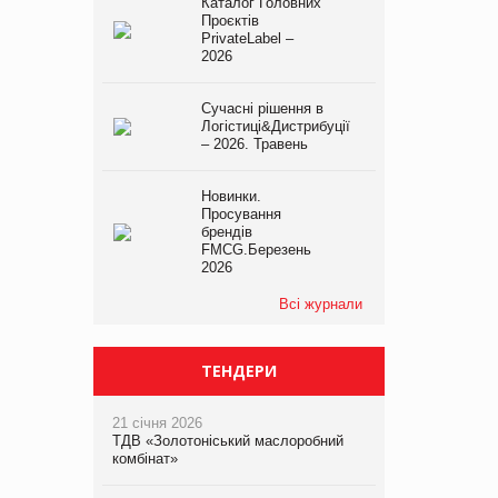
Каталог Головних
Проєктів
PrivateLabel –
2026
Сучасні рішення в
Логістиці&Дистрибуції
– 2026. Травень
Новинки.
Просування
брендів
FMCG.Березень
2026
Всі журнали
ТЕНДЕРИ
21 січня 2026
ТДВ «Золотоніський маслоробний
комбінат»