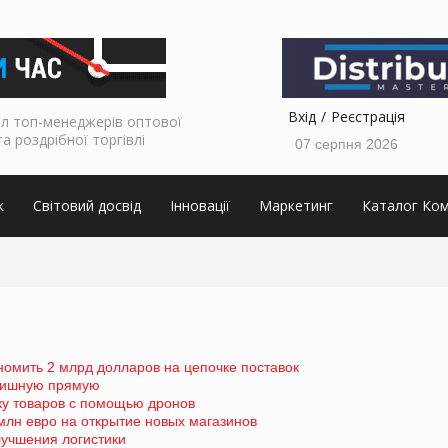
Вхід
Реєстрація
л топ-менеджерів оптової
та роздрібної торгівлі
07 серпня 2026
к
Світовий досвід
Інновації
Маркетинг
Каталог Ком
кономить 2 млрд долларов на цепочке поставок
инишную прямую
ку товаров с помощью дронов
 млн евро на открытие новых магазинов
лучшения логистики