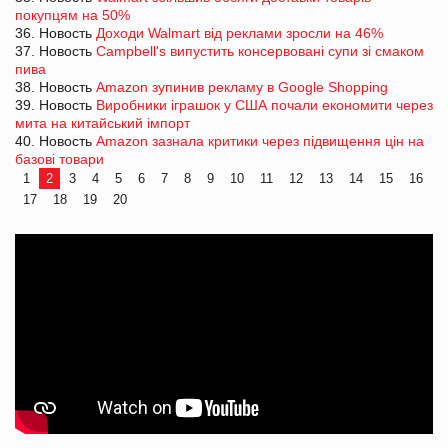
покупцям на 50%
36. Новость
Доходи Walmart від реклами зросли на 46%
37. Новость
Campbell's випустить консервовані супи зі смаком
пива
38. Новость
Amazon зупинив рекламу в Google Shopping
39. Новость
Виробники іграшок у США почали економити через
мита на китайський імпорт
40. Новость
Amazon зазнала критики через підвищення цін на
базові товари
1
2
3
4
5
6
7
8
9
10
11
12
13
14
15
16
17
18
19
20