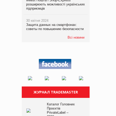
Meest Пошта і Shop-Express
розширюють можливості українських
підприємців
30 квітня 2024
Защита данных на смартфонах:
советы по повышению безопасности
Всі новини
ЖУРНАЛ TRADEMASTER
Каталог Головних
Проєктів
PrivateLabel –