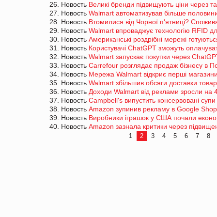
26. Новость
Великі бренди підвищують ціни через 
27. Новость
Walmart автоматизував більше половини 
28. Новость
Втомилися від Чорної п'ятниці? Спожив
29. Новость
Walmart впроваджує технологію RFID д
30. Новость
Американські роздрібні мережі готують
31. Новость
Користувачі ChatGPT зможуть оплачуват
32. Новость
Walmart запускає покупки через ChatGP
33. Новость
Carrefour розглядає продаж бізнесу в П
34. Новость
Мережа Walmart відкриє перші магазини
35. Новость
Walmart збільшив обсяги доставки това
36. Новость
Доходи Walmart від реклами зросли на
37. Новость
Campbell's випустить консервовані супи
38. Новость
Amazon зупинив рекламу в Google Shop
39. Новость
Виробники іграшок у США почали еконо
40. Новость
Amazon зазнала критики через підвищен
1
2
3
4
5
6
7
8