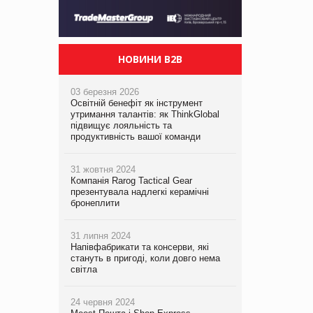
НОВИНИ B2B
03 березня 2026
Освітній бенефіт як інструмент
утримання талантів: як ThinkGlobal
підвищує лояльність та
продуктивність вашої команди
31 жовтня 2024
Компанія Rarog Tactical Gear
презентувала надлегкі керамічні
бронеплити
31 липня 2024
Напівфабрикати та консерви, які
стануть в пригоді, коли довго нема
світла
24 червня 2024