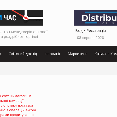
Вхід
Реєстрація
л топ-менеджерів оптової
та роздрібної торгівлі
08 серпня 2026
к
Світовий досвід
Інновації
Маркетинг
Каталог Ком
 сотень магазинів
ьної комерції
 логістики доставки
нію з операцій e-com
ограми кредитування