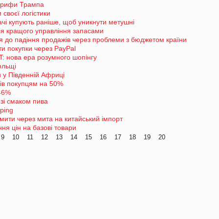
тарифи Трампа
своєї логістики
ачі купують раніше, щоб уникнути метушні
ля кращого управління запасами
ся до падіння продажів через проблеми з бюджетом країни
и покупки через PayPal
T: нова ера розумного шопінгу
ольщі
 у Південній Африці
рів покупцям на 50%
 46%
 зі смаком пива
ping
мити через мита на китайський імпорт
ня цін на базові товари
9
10
11
12
13
14
15
16
17
18
19
20