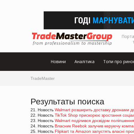
Порта
Новини
Аналітика
Топи про рино
TradeMaster
Результаты поиска
21. Новость
Walmart розширить доставку дронами до
22. Новость
TikTok Shop прискорює зростання соціал
23. Новость
Walmart поділився досвідом поліпшення
24. Новость
Власник Reebok залучив керуючу компа
25. Новость
Flipkart та Amazon запустять власні пр