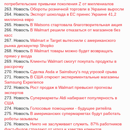
потребительские привычки поколения Z от миллениалов
263. Новость
Обороты розничной торговли в Украине выросли
264. Новость
Экспорт шоколада в ЕС принес Украине 41,2
миллиона евро
265. Новость
В Watsons стартовала благотворительная акция
266. Новость
В Walmart решили отказаться от магазинов без
касс
267. Новость
Walmart и Target вытеснили с американского
рынка дискаунтер Shopko
268. Новость
В Walmart товары можно будет возвращать
прямо у входа
269. Новость
Клиенты Walmart смогут покупать продукты в
рассрочку
270. Новость
Сделка Asda и Sainsbury's под угрозой срыва
271. Новость
В США откроют экспериментальные магазины
Samsung Experience
272. Новость
Рост продаж в Walmart превысил прогнозы
экспертов
273. Новость
Супермаркеты Aldi набирают популярность в
США
274. Новость
Голосовые помощники - будущее ритейла
275. Новость
В американских супермаркетах будут работать
роботы-зазывалы
276. Новость
Никто не заслуживает служить. 87% работников
фаст-фудов страдают от угроз и хамства клиентов