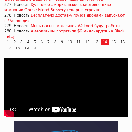
277. Новость
Культовое американское крафтовое пиво
компании Goose Island Brewery теперь в Украине!
278. Новость
Бесплатную доставку грузов дронами запускают
в Финляндии
279. Новость
Мыть полы в магазинах Walmart будут роботы
280. Новость
Американцы потратили $6 миллиардов на Black
friday
1
2
3
4
5
6
7
8
9
10
11
12
13
14
15
16
17
18
19
20