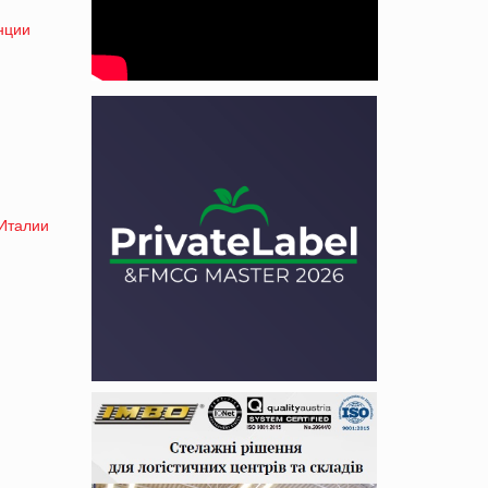
нции
 Италии