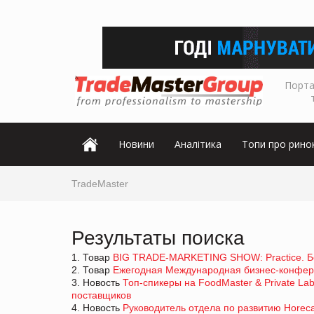
Порта
Новини
Аналітика
Топи про рино
TradeMaster
Результаты поиска
1. Товар
BIG TRADE-MARKETING SHOW: Practice. Бе
2. Товар
Ежегодная Международная бизнес-конфере
3. Новость
Топ-спикеры на FoodMaster & Private La
поставщиков
4. Новость
Руководитель отдела по развитию Horec