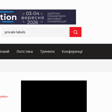
паній
Логістика
Тренінги
Конференції
щика»