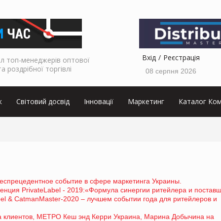
Вхід
Реєстрація
л топ-менеджерів оптової
та роздрібної торгівлі
08 серпня 2026
к
Світовий досвід
Інновації
Маркетинг
Каталог Ком
спрецедентное событие в сфере маркетинга Украины.
нция PrivateLabel - 2019:«Формула синергии ритейлера и постав
bel & CatmanMaster-2020 – лучшем событии года для ритейлеров и
a клиентов, МЕТРО Кеш энд Керри Украина, Марина Добычина на