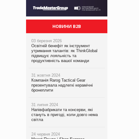
НОВИНИ B2B
03 березня 2026
Освітній бенефіт як інструмент
утримання талантів: як ThinkGlobal
підвищує лояльність та
продуктивність вашої команди
31 жовтня 2024
Компанія Rarog Tactical Gear
презентувала надлегкі керамічні
бронеплити
31 липня 2024
Напівфабрикати та консерви, які
стануть в пригоді, коли довго нема
світла
24 червня 2024