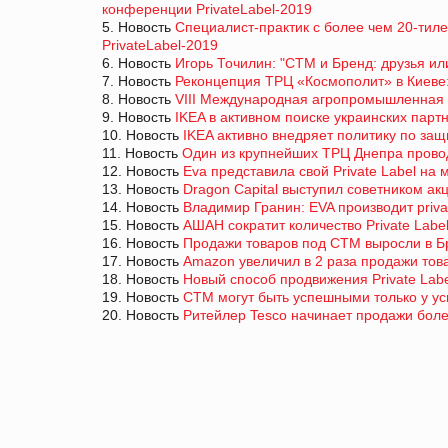
конференции PrivateLabel-2019
5. Новость
Специалист-практик с более чем 20-ти
PrivateLabel-2019
6. Новость
Игорь Точилин: "СТМ и Бренд: друзья ил
7. Новость
Реконцепция ТРЦ «Космополит» в Киеве:
8. Новость
VIII Международная агропромышленная 
9. Новость
IKEA в активном поиске украинских парт
10. Новость
IKEA активно внедряет политику по за
11. Новость
Один из крупнейших ТРЦ Днепра прово
12. Новость
Eva представила свой Private Label н
13. Новость
Dragon Capital выступил советником ак
14. Новость
Владимир Гранин: EVA производит priva
15. Новость
АШАН сократит количество Private Labe
16. Новость
Продажи товаров под СТМ выросли в Б
17. Новость
Amazon увеличил в 2 раза продажи товар
18. Новость
Новый способ продвижения Private Labe
19. Новость
СТМ могут быть успешными только у ус
20. Новость
Ритейлер Tesco начинает продажи бол