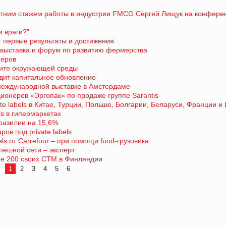
летним стажем работы в индустрии FMCG Сергей Лищук на конфере
и враги?"
 первые результаты и достижения
выставка и форум по развитию фермерства
неров
щите окружающей среды
дит капитальное обновление
а международной выставке в Амстердаме
ционеров «Эргопак» по продаже группе Sarantis
te labels в Китае, Турции, Польше, Болгарии, Беларуси, Франции и
ls в гипермаркетах
разилии на 15,6%
ов под private labels
ls от Carrefour – при помощи food-грузовика
пешной сети – эксперт
ее 200 своих СТМ в Финляндии
1
2
3
4
5
6