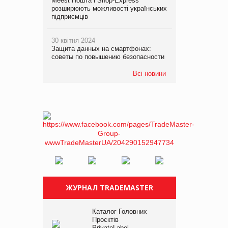
Meest Пошта і Shop-Express
розширюють можливості українських
підприємців
30 квітня 2024
Защита данных на смартфонах:
советы по повышению безопасности
Всі новини
ЖУРНАЛ TRADEMASTER
Каталог Головних
Проєктів
PrivateLabel –