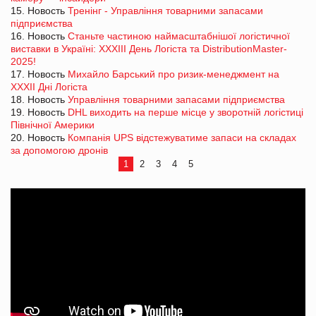
15. Новость
Тренінг - Управління товарними запасами
підприємства
16. Новость
Станьте частиною наймасштабнішої логістичної
виставки в Україні: XXXІІІ День Логіста та DistributionMaster-
2025!
17. Новость
Михайло Барський про ризик-менеджмент на
XXXІІ Дні Логіста
18. Новость
Управління товарними запасами підприємства
19. Новость
DHL виходить на перше місце у зворотній логістиці
Північної Америки
20. Новость
Компанія UPS відстежуватиме запаси на складах
за допомогою дронів
1
2
3
4
5