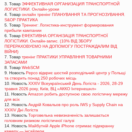
3. Товар
ЭФФЕКТИВНАЯ ОРГАНИЗАЦИЯ ТРАНСПОРТНОЙ
ЛОГИСТИКИ. Онлайн-уроки
4. Товар
онлайн тренінг ПЛАНУВАННЯ ТА ПРОГНОЗУВАННЯ.
S&OP ПРАКТИКА
5. Товар
Тренинг: Логистика-инструмент формирования
прибыли кампании
6. Товар
ЕФЕКТИВНА ОРГАНІЗАЦІЯ ТРАНСПОРТНОЇ
ЛОГІСТИКИ. Онлайн-запис. (10% ВІД ЗБОРУ
ПЕРЕРАХОВУЄМО НА ДОПОМОГУ ПОСТРАЖДАЛИМ ВІД
ВІЙНИ)
7. Товар
тренінг ПРАКТИКИ УПРАВЛІННЯ ТОВАРНИМИ
ЗАПАСАМИ
8. Товар
WebSCM
9. Новость
Pepco відкриє шостий розподільчий центр у Польщі
та створить понад 250 робочих місць
10. Новость
XXXIV Всеукраїнський День Логіста - 2026, 28-29
травня 2026 року, Київ, ВЦ «АККО Інтернешнл»
11. Новость
Amazon робить доступною свою логістичну мережу
для всіх
12. Новость
Андрій Ковальов про роль IWS у Supply Chain на
XXXІV Дні Логіста
13. Новость
Торговельна невизначеність залишається
головним ризиком логістичної галузі
14. Новость
Майбутній Apple iPhone отримає підекранну
камеру — інсайдери