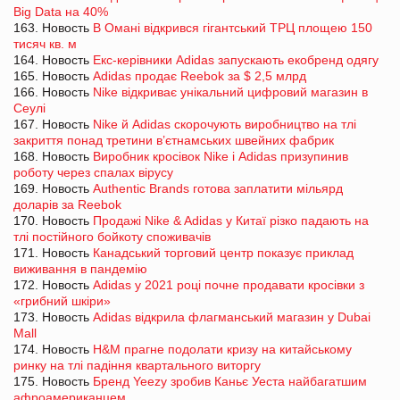
Big Data на 40%
163. Новость
В Омані відкрився гігантський ТРЦ площею 150
тисяч кв. м
164. Новость
Екс-керівники Adidas запускають екобренд одягу
165. Новость
Adidas продає Reebok за $ 2,5 млрд
166. Новость
Nike відкриває унікальний цифровий магазин в
Сеулі
167. Новость
Nike й Adidas скорочують виробництво на тлі
закриття понад третини в’єтнамських швейних фабрик
168. Новость
Виробник кросівок Nike і Adidas призупинив
роботу через спалах вірусу
169. Новость
Authentic Brands готова заплатити мільярд
доларів за Reebok
170. Новость
Продажі Nike & Adidas у Китаї різко падають на
тлі постійного бойкоту споживачів
171. Новость
Канадський торговий центр показує приклад
виживання в пандемію
172. Новость
Adidas у 2021 році почне продавати кросівки з
«грибний шкіри»
173. Новость
Adidas відкрила флагманський магазин у Dubai
Mall
174. Новость
H&M прагне подолати кризу на китайському
ринку на тлі падіння квартального виторгу
175. Новость
Бренд Yeezy зробив Каньє Уеста найбагатшим
афроамериканцем