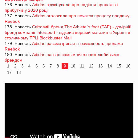
176. Новость
Adidas відзвітувала про падіння продажів і
прибутків у 2020 році
177. Новость
Adidas оголосила про початок процесу продажу
Reebok
178. Новость
Світовий бренд The Athlete`s foot (TAF) - дочірній
бренд компанії Intersport - відкрив перший магазин в Україні в
столичному ТРЦ Blockbuster Mall
179. Новость
Adidas рассматривает возможность продажи
Reebok
180. Новость
Adidas назван самым «человеколюбивым»
брендом
1
2
3
4
5
6
7
8
9
10
11
12
13
14
15
16
17
18