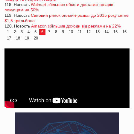
118. Новость
Walmart збільшив обсяги доставки товарів
покупцям на 50%
119. Новость
Світовий ринок онлайн-розваг до 2035 року сягне
$1,5 трильйона
120. Новость
Amazon збільшив доходи від реклами на 22%
1
2
3
4
5
6
7
8
9
10
11
12
13
14
15
16
17
18
19
20