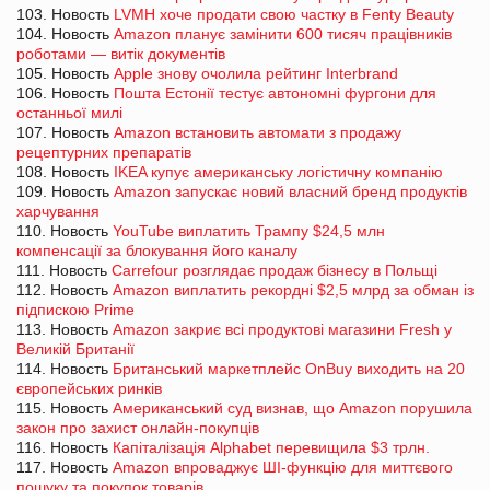
103. Новость
LVMH хоче продати свою частку в Fenty Beauty
104. Новость
Amazon планує замінити 600 тисяч працівників
роботами — витік документів
105. Новость
Apple знову очолила рейтинг Interbrand
106. Новость
Пошта Естонії тестує автономні фургони для
останньої милі
107. Новость
Amazon встановить автомати з продажу
рецептурних препаратів
108. Новость
IKEA купує американську логістичну компанію
109. Новость
Amazon запускає новий власний бренд продуктів
харчування
110. Новость
YouTube виплатить Трампу $24,5 млн
компенсації за блокування його каналу
111. Новость
Carrefour розглядає продаж бізнесу в Польщі
112. Новость
Amazon виплатить рекордні $2,5 млрд за обман із
підпискою Prime
113. Новость
Amazon закриє всі продуктові магазини Fresh у
Великій Британії
114. Новость
Британський маркетплейс OnBuy виходить на 20
європейських ринків
115. Новость
Американський суд визнав, що Amazon порушила
закон про захист онлайн-покупців
116. Новость
Капіталізація Alphabet перевищила $3 трлн.
117. Новость
Amazon впроваджує ШІ-функцію для миттєвого
пошуку та покупок товарів