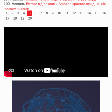
100. Новость
Виторг від реклами Amazon зростає швидше, ніж
продаж товарів
1
2
3
4
5
6
7
8
9
10
11
12
13
14
15
16
17
18
19
20