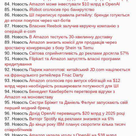
84. Новость
Amazon може інвестувати $10 млрд в OpenAI
85. Новость
iRobot оголосив про банкрутство
86. Новость
ШІ переписує правила ритейлу: бренди готуються
до епохи покупок через чат-ботів
87. Новость
Власник Reebok залучив керуючу компанію з
операцій e-com
88. Новость
В Amazon тестують 30-хвилинну доставку
89. Новость
Amazon знизить комісії для продавців через
зростаючу конкуренцію з боку Shein та Temu
90. Новость
Світова сприйнятливість до реклами досягла 57%
91. Новость
Flipkart та Amazon запустять власні програми
кредитування
92. Новость
Париж напоготові: китайський JD.com націлюється
на французького ритейлера Fnac Darty
93. Новость
Amazon оголосив про випуск облігацій на $12
млрд через необхідність розширювати потужності для ШІ
94. Новость
Бенедикт Камбербетч перетворив відгуки з
Amazon на моновиставу
95. Новость
Сестри Бріжит та Даніель Фелунг запускають свій
перший модний бренд
96. Новость
Дохід OpenAI перевищить $20 млрд у 2025 році
97. Новость
Виторг Spotify від реклами знизився на 6%
98. Новость
До кінця року IBM планує скоротити кілька тисяч
співробітників
99. Новость
Amazon уклала угоду з OpenAI на $38 млрд