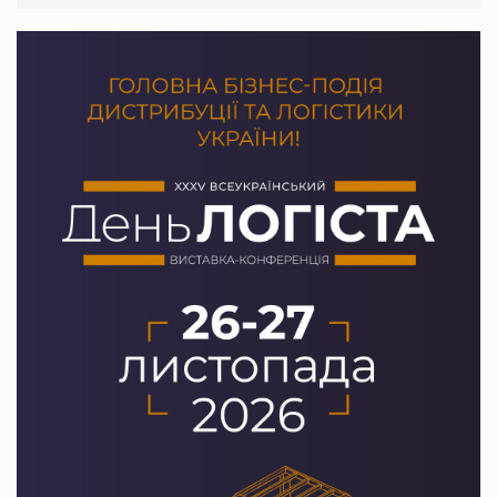
Сергій Лісунов про заморожені хлібобулочні вироби на
PrivateLabel&FMCG Master 2026