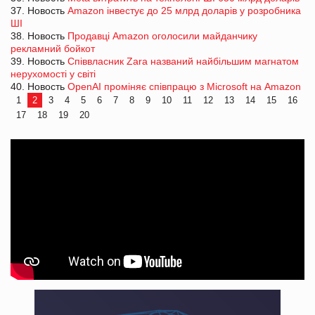
37. Новость
Amazon інвестує до 25 млрд доларів у розробника
ШІ
38. Новость
Продавці Amazon оголосили майданчику
рекламний бойкот
39. Новость
Співвласник Zara названий найбільшим магнатом
нерухомості у світі
40. Новость
OpenAI проміняє співпрацю з Microsoft на Amazon
1
2
3
4
5
6
7
8
9
10
11
12
13
14
15
16
17
18
19
20