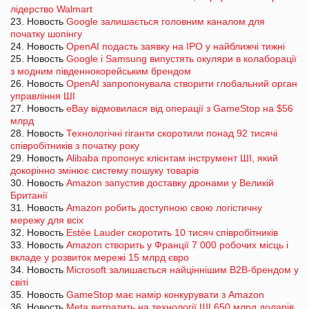
лідерство Walmart
23. Новость
Google залишається головним каналом для
початку шопінгу
24. Новость
OpenAI подасть заявку на IPO у найближчі тижні
25. Новость
Google і Samsung випустять окуляри в колаборації
з модним південнокорейським брендом
26. Новость
OpenAI запропонувала створити глобальний орган
управління ШІ
27. Новость
eBay відмовилася від операції з GameStop на $56
млрд
28. Новость
Технологічні гіганти скоротили понад 92 тисячі
співробітників з початку року
29. Новость
Alibaba пропонує клієнтам інструмент ШІ, який
докорінно змінює систему пошуку товарів
30. Новость
Amazon запустив доставку дронами у Великій
Британії
31. Новость
Amazon робить доступною свою логістичну
мережу для всіх
32. Новость
Estée Lauder скоротить 10 тисяч співробітників
33. Новость
Amazon створить у Франції 7 000 робочих місць і
вкладе у розвиток мережі 15 млрд євро
34. Новость
Microsoft залишається найціннішим B2B-брендом у
світі
35. Новость
GameStop має намір конкурувати з Amazon
36. Новость
Meta витратить на технології ШІ 650 млрд доларів