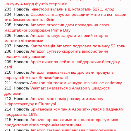
на суму 4 млрд фунтів стерлінгів
203. Новость
Інвестори вклали в ШІ-стартапи $27,1 млрд
204. Новость
Євросоюз планує запровадити мито на всі товари
китайських маркетплейсів
205. Новость
Amazon оголосив дати проведення своєї
масштабної розпродажі Prime Day
206. Новость
Amazon планує запустити новий інтернет-
магазин зі знижками
207. Новость
Капіталізація Amazon подолала позначку $2 трлн
208. Новость
Amazon суттєво скоротить використання
пластикової упаковки
209. Новость
Apple очолила рейтинг найдорожчих брендів у
світі
210. Новость
Amazon відмовиться від доставки продуктів
одразу в 5 містах Великобританії
211. Новость
Amazon під тиском конкурентів змінює логістику
212. Новость
Walmart змагається з Amazon у швидкості
доставки
213. Новость
Amazon має намір розширити хмарну
інфраструктуру в Сінгапурі
214. Новость
Британська компанія Asos зіткнулася з падінням
продажів на 18%
215. Новость
Amazon продаватиме технологію «розумних»
продуктових візків стороннім магазинам
216. Новость
Amazon таємно відправляла співробітників у