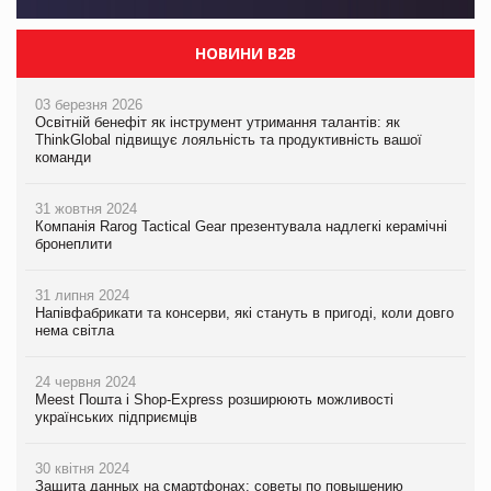
НОВИНИ B2B
03 березня 2026
Освітній бенефіт як інструмент утримання талантів: як
ThinkGlobal підвищує лояльність та продуктивність вашої
команди
31 жовтня 2024
Компанія Rarog Tactical Gear презентувала надлегкі керамічні
бронеплити
31 липня 2024
Напівфабрикати та консерви, які стануть в пригоді, коли довго
нема світла
24 червня 2024
Meest Пошта і Shop-Express розширюють можливості
українських підприємців
30 квітня 2024
Защита данных на смартфонах: советы по повышению