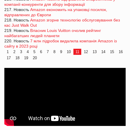
компанії-конкуренти для збору інформації
217. Новость
Amazon економить на упаковці посилок,
відправлених до Європи
218. Новость
Amazon згорне технологію обслуговування без
кас Just Walk Out
219. Новость
Власник Louis Vuitton очолив рейтинг
найбагатших людей планети
220. Новость
7 млн підробок видалила компанія Amazon із
сайту в 2023 році
1
2
3
4
5
6
7
8
9
10
11
12
13
14
15
16
17
18
19
20