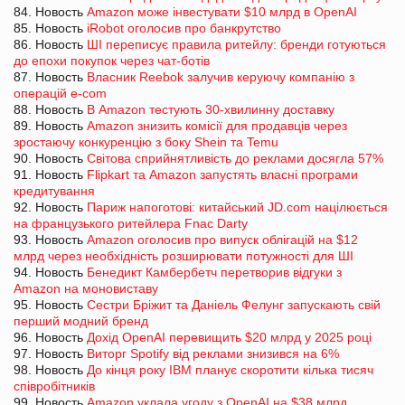
84. Новость
Amazon може інвестувати $10 млрд в OpenAI
85. Новость
iRobot оголосив про банкрутство
86. Новость
ШІ переписує правила ритейлу: бренди готуються
до епохи покупок через чат-ботів
87. Новость
Власник Reebok залучив керуючу компанію з
операцій e-com
88. Новость
В Amazon тестують 30-хвилинну доставку
89. Новость
Amazon знизить комісії для продавців через
зростаючу конкуренцію з боку Shein та Temu
90. Новость
Світова сприйнятливість до реклами досягла 57%
91. Новость
Flipkart та Amazon запустять власні програми
кредитування
92. Новость
Париж напоготові: китайський JD.com націлюється
на французького ритейлера Fnac Darty
93. Новость
Amazon оголосив про випуск облігацій на $12
млрд через необхідність розширювати потужності для ШІ
94. Новость
Бенедикт Камбербетч перетворив відгуки з
Amazon на моновиставу
95. Новость
Сестри Бріжит та Даніель Фелунг запускають свій
перший модний бренд
96. Новость
Дохід OpenAI перевищить $20 млрд у 2025 році
97. Новость
Виторг Spotify від реклами знизився на 6%
98. Новость
До кінця року IBM планує скоротити кілька тисяч
співробітників
99. Новость
Amazon уклала угоду з OpenAI на $38 млрд