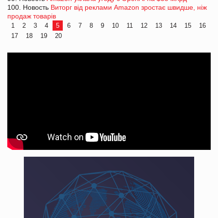
100. Новость
Виторг від реклами Amazon зростає швидше, ніж
продаж товарів
1
2
3
4
5
6
7
8
9
10
11
12
13
14
15
16
17
18
19
20