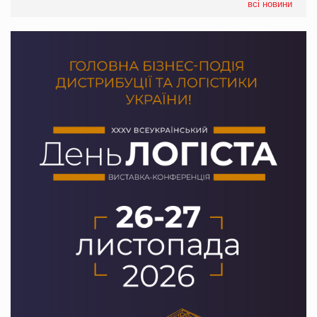
Сергій Лісунов про заморожені хлібобулочні вироби на
всі новини
PrivateLabel&FMCG Master 2026