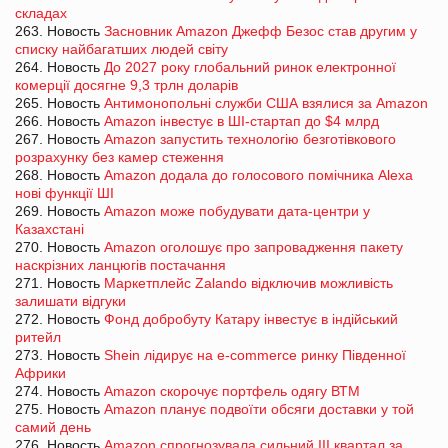
складах
263. Новость
Засновник Amazon Джефф Безос став другим у
списку найбагатших людей світу
264. Новость
До 2027 року глобальний ринок електронної
комерції досягне 9,3 трлн доларів
265. Новость
Антимонопольні служби США взялися за Amazon
266. Новость
Amazon інвестує в ШІ-стартап до $4 млрд
267. Новость
Amazon запустить технологію безготівкового
розрахунку без камер стеження
268. Новость
Amazon додала до голосового помічника Alexa
нові функції ШІ
269. Новость
Amazon може побудувати дата-центри у
Казахстані
270. Новость
Amazon оголошує про запровадження пакету
наскрізних ланцюгів постачання
271. Новость
Маркетплейс Zalando відключив можливість
залишати відгуки
272. Новость
Фонд добробуту Катару інвестує в індійський
ритейл
273. Новость
Shein лідирує на e-commerce ринку Південної
Африки
274. Новость
Amazon скорочує портфель одягу ВТМ
275. Новость
Amazon планує подвоїти обсяги доставки у той
самий день
276. Новость
Amazon спрогнозувала сильний ІІІ квартал за