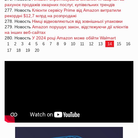
рахунок продажів хмарних послуг, купівельних трендів
277. Новость
Клієнти сервісу Prime від Amazon витратили
рекордні $12,7 млрд на розпродажі
278. Новость
Німці відмовляються від зовнішньої упаковки
279. Новость
Amazon порушує закон, відстежуючи дії клієнтів
на інших веб-сайтах
280. Новость
У 2024 році Amazon може обійти Walmart
1
2
3
4
5
6
7
8
9
10
11
12
13
14
15
16
17
18
19
20