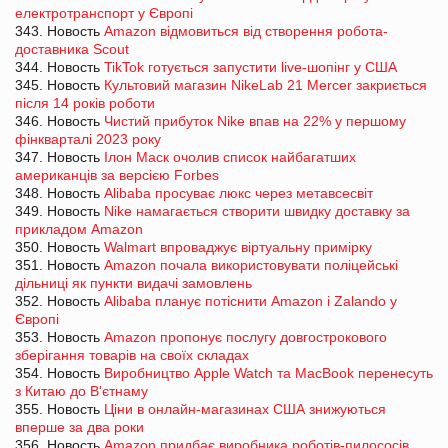
електротранспорт у Європі
343. Новость
Amazon відмовиться від створення робота-
доставника Scout
344. Новость
TikTok готується запустити live-шопінг у США
345. Новость
Культовий магазин NikeLab 21 Mercer закриється
після 14 років роботи
346. Новость
Чистий прибуток Nike впав на 22% у першому
фінкварталі 2023 року
347. Новость
Ілон Маск очолив список найбагатших
американців за версією Forbes
348. Новость
Alibaba просуває люкс через метавсесвіт
349. Новость
Nike намагається створити швидку доставку за
прикладом Amazon
350. Новость
Walmart впроваджує віртуальну примірку
351. Новость
Amazon почала використовувати поліцейські
дільниці як пункти видачі замовлень
352. Новость
Alibaba планує потіснити Amazon і Zalando у
Європі
353. Новость
Amazon пропонує послугу довгострокового
зберігання товарів на своїх складах
354. Новость
Виробництво Apple Watch та MacBook перенесуть
з Китаю до В'єтнаму
355. Новость
Ціни в онлайн-магазинах США знижуються
вперше за два роки
356. Новость
Amazon придбає виробника роботів-пилососів