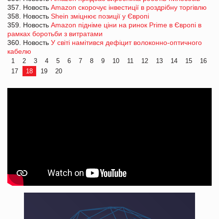
357. Новость
Amazon скорочує інвестиції в роздрібну торгівлю
358. Новость
Shein зміцнює позиції у Європі
359. Новость
Amazon підніме ціни на ринок Prime в Європі в
рамках боротьби з витратами
360. Новость
У світі намітився дефіцит волоконно-оптичного
кабелю
1
2
3
4
5
6
7
8
9
10
11
12
13
14
15
16
17
18
19
20