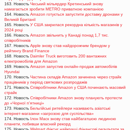
163. Новость
Чеський мільярдер Кретинський знову
намагається зробити METRO приватною компанією
164. Новость
Amazon готується запустити доставку дронами у
Великій Британії
165. Новость
У США закрилася рекордна кількість магазинів у
2024 році
166. Новость
Amazon звільнить у Канаді понад 1,7 тис.
співробітників
167. Новость
Apple знову став найдорожчим брендом у
рейтингу Brand Finance
168. Новость
Daimler Truck виготовить 200 вантажних
електромобілів для Amazon
169. Новость
Amazon запустив онлайн-продаж автомобілів
Hyundai
170. Новость
Частина складів Amazon зачинена через страйк
працівників у період святкових розпродажів
171. Новость
Співробітники Amazon у США починають масовий
страйк
172. Новость
Співробітники Amazon знову планують протести
до «Чорної п'ятниці»
173. Новость
Бельгійські ритейлери називають азіатські
інтернет-магазини «загрозою для суспільства»
174. Новость
Ілон Маск знову став найбагатшою людиною
планети, побивши власний рекорд
175. Новость
Walmart фіксує найкращі фінансові результати за