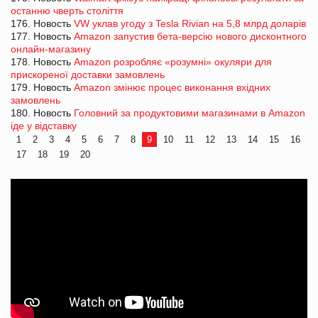
останню чверть століття
176. Новость
VW уклав угоду з Tesla Rivian на 5,8 млрд доларів
177. Новость
Amazon запустив бета-версію нового дисконтного
онлайн-магазину
178. Новость
Amazon розробляє «розумні» окуляри для
прискореної доставки замовлень
179. Новость
Amazon змінює процес виконання вхідних
замовлень
180. Новость
Головний за продуктовими магазинами в Amazon
іде у відставку
1
2
3
4
5
6
7
8
9
10
11
12
13
14
15
16
17
18
19
20