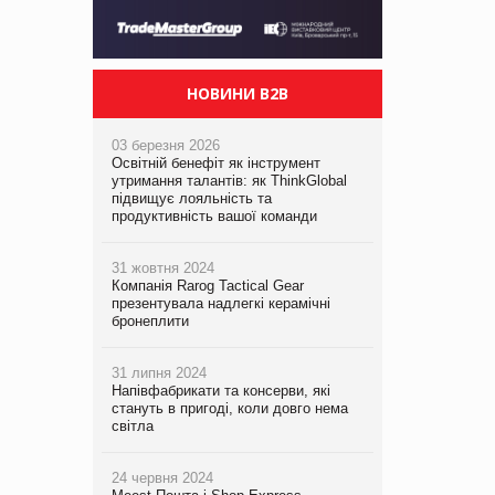
НОВИНИ B2B
03 березня 2026
Освітній бенефіт як інструмент
утримання талантів: як ThinkGlobal
підвищує лояльність та
продуктивність вашої команди
31 жовтня 2024
Компанія Rarog Tactical Gear
презентувала надлегкі керамічні
бронеплити
31 липня 2024
Напівфабрикати та консерви, які
стануть в пригоді, коли довго нема
світла
24 червня 2024