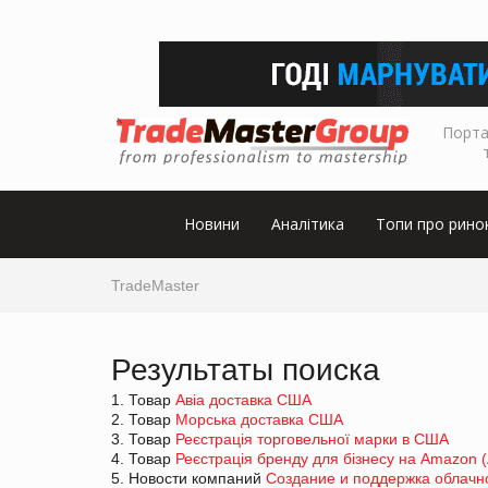
Порта
Новини
Аналітика
Топи про рино
TradeMaster
Результаты поиска
1. Товар
Авіа доставка США
2. Товар
Морська доставка США
3. Товар
Реєстрація торговельної марки в США
4. Товар
Реєстрація бренду для бізнесу на Amazon (
5. Новости компаний
Создание и поддержка облачн