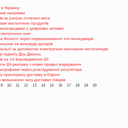
 в Украину
чові напрямки
в за раніше сплачені мита
амі екологічних продуктів
 винагородами у цифрових активах
електронних книг
у на Amazon через переманювання топ-менеджерів
ахунки на мільярди доларів
ельгії за допомогою електричних вантажних велосипедів
о індексу Доу-Джонса
ків на тлі впровадження ШІ
ити ШІ-рекламу з нових правил маркування
 штрафами через розслідування регулятора
а прискорену доставку в Європі
 визначення часу доставки товарів
9
10
11
12
13
14
15
16
17
18
19
20