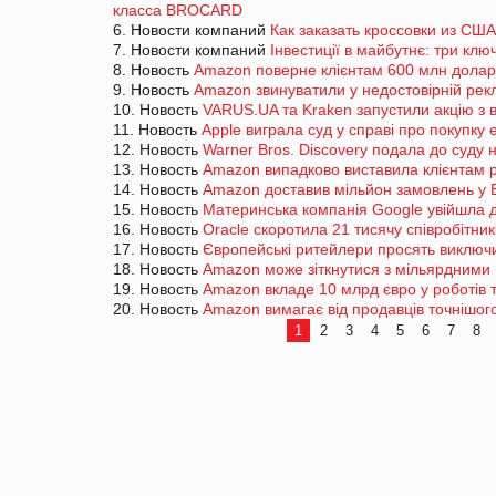
класса BROCARD
6. Новости компаний
Как заказать кроссовки из США
7. Новости компаний
Інвестиції в майбутнє: три клю
8. Новость
Amazon поверне клієнтам 600 млн доларі
9. Новость
Amazon звинуватили у недостовірній рекл
10. Новость
VARUS.UA та Kraken запустили акцію з
11. Новость
Apple виграла суд у справі про покупку 
12. Новость
Warner Bros. Discovery подала до суд
13. Новость
Amazon випадково виставила клієнтам р
14. Новость
Amazon доставив мільйон замовлень у Б
15. Новость
Материнська компанія Google увійшла д
16. Новость
Oracle скоротила 21 тисячу співробітни
17. Новость
Європейські ритейлери просять виключ
18. Новость
Amazon може зіткнутися з мільярдними
19. Новость
Amazon вкладе 10 млрд євро у роботів т
20. Новость
Amazon вимагає від продавців точнішого
1
2
3
4
5
6
7
8