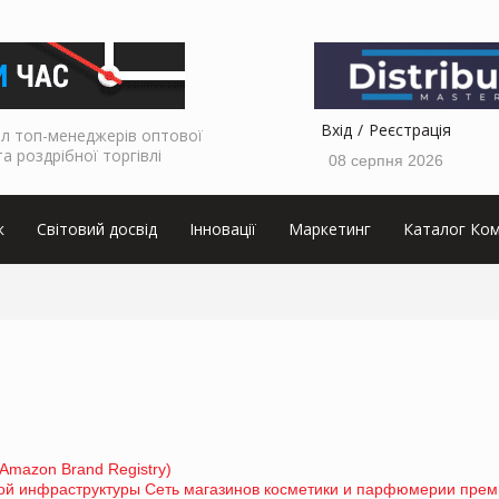
Вхід
Реєстрація
л топ-менеджерів оптової
та роздрібної торгівлі
08 серпня 2026
к
Світовий досвід
Інновації
Маркетинг
Каталог Ком
Amazon Brand Registry)
ой инфраструктуры Сеть магазинов косметики и парфюмерии прем