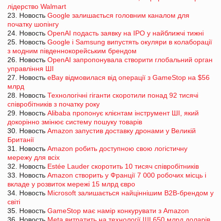
лідерство Walmart
23. Новость
Google залишається головним каналом для
початку шопінгу
24. Новость
OpenAI подасть заявку на IPO у найближчі тижні
25. Новость
Google і Samsung випустять окуляри в колаборації
з модним південнокорейським брендом
26. Новость
OpenAI запропонувала створити глобальний орган
управління ШІ
27. Новость
eBay відмовилася від операції з GameStop на $56
млрд
28. Новость
Технологічні гіганти скоротили понад 92 тисячі
співробітників з початку року
29. Новость
Alibaba пропонує клієнтам інструмент ШІ, який
докорінно змінює систему пошуку товарів
30. Новость
Amazon запустив доставку дронами у Великій
Британії
31. Новость
Amazon робить доступною свою логістичну
мережу для всіх
32. Новость
Estée Lauder скоротить 10 тисяч співробітників
33. Новость
Amazon створить у Франції 7 000 робочих місць і
вкладе у розвиток мережі 15 млрд євро
34. Новость
Microsoft залишається найціннішим B2B-брендом у
світі
35. Новость
GameStop має намір конкурувати з Amazon
36. Новость
Meta витратить на технології ШІ 650 млрд доларів