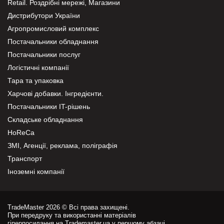
Retail. Роздрібні мережі, Магазини
Дистрибутори України
Агропромисловий комплекс
Постачальники обладнання
Постачальники послуг
Логістичні компанії
Тара та упаковка
Харчові добавки. Інгредієнти.
Постачальники IT-рішень
Складське обладнання
HoReCa
ЗМІ, Агенції, реклама, поліграфія
Транспорт
Іноземні компанії
TradeMaster 2026 © Всі права захищені.
При передруку та використанні матеріалів
гіперпосилання на Trademaster.ua у першому абзаці