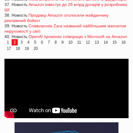
37. Новость
Amazon інвестує до 25 млрд доларів у розробника
ШІ
38. Новость
Продавці Amazon оголосили майданчику
рекламний бойкот
39. Новость
Співвласник Zara названий найбільшим магнатом
нерухомості у світі
40. Новость
OpenAI проміняє співпрацю з Microsoft на Amazon
1
2
3
4
5
6
7
8
9
10
11
12
13
14
15
16
17
18
19
20