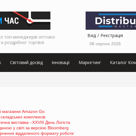
Вхід
Реєстрація
л топ-менеджерів оптової
та роздрібної торгівлі
08 серпня 2026
к
Світовий досвід
Інновації
Маркетинг
Каталог Ком
ні магазини Amazon Go
 складських комплексів
ична виставка –XXVIII День Логіста
иною у світі за версією Bloomberg
ернення віддаленого формату роботи