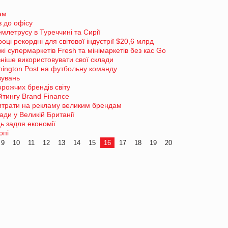
ам
в до офісу
млетрусу в Туреччині та Сирії
ці рекордні для світової індустрії $20,6 млрд
супермаркетів Fresh та мінімаркетів без кас Go
іше використовувати свої склади
ington Post на футбольну команду
вувань
рожчих брендів світу
йтингу Brand Finance
витрати на рекламу великим брендам
ади у Великій Британії
ь задля економії
опі
9
10
11
12
13
14
15
16
17
18
19
20