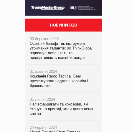
НОВИНИ B2B
03 березня 2026
Освітній бенефіт як інструмент
утримання талантів: як ThinkGlobal
підвищує лояльність та
продуктивність вашої команди
31 жовтня 2024
Компанія Rarog Tactical Gear
презентувала надлегкі керамічні
бронеплити
31 липня 2024
Напівфабрикати та консерви, які
стануть в пригоді, коли довго нема
світла
24 червня 2024