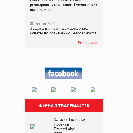
Meest Пошта і Shop-Express
розширюють можливості українських
підприємців
30 квітня 2024
Защита данных на смартфонах:
советы по повышению безопасности
Всі новини
ЖУРНАЛ TRADEMASTER
Каталог Головних
Проєктів
PrivateLabel –