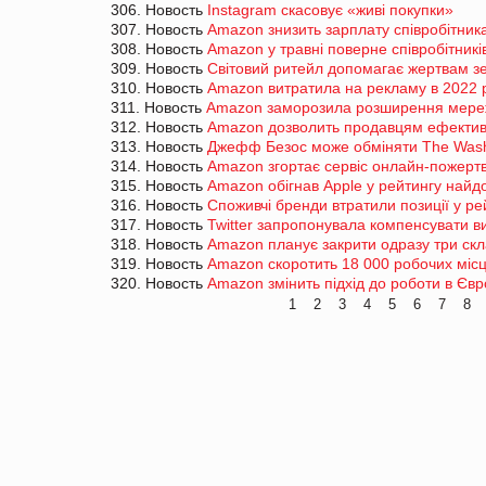
306. Новость
Instagram скасовує «живі покупки»
307. Новость
Amazon знизить зарплату співробітник
308. Новость
Amazon у травні поверне співробітникі
309. Новость
Світовий ритейл допомагає жертвам зе
310. Новость
Amazon витратила на рекламу в 2022 ро
311. Новость
Amazon заморозила розширення мережі 
312. Новость
Amazon дозволить продавцям ефективн
313. Новость
Джефф Безос може обміняти The Wash
314. Новость
Amazon згортає сервіс онлайн-пожерт
315. Новость
Amazon обігнав Apple у рейтингу найдо
316. Новость
Споживчі бренди втратили позиції у ре
317. Новость
Twitter запропонувала компенсувати 
318. Новость
Amazon планує закрити одразу три скл
319. Новость
Amazon скоротить 18 000 робочих місц
320. Новость
Amazon змінить підхід до роботи в Євр
1
2
3
4
5
6
7
8