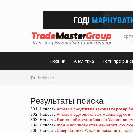
Порта
Новини
Аналітика
Топи про рино
TradeMaster
Результаты поиска
301. Новость
Amazon продовжив закривати роздріб
302. Новость
Amazon відмовляється майже від сотні
303. Новость
Єдина наймасштабніша в Україні логіст
304. Новость
Ілон Маск знову став найбагатшою люд
305. Новость
Співробітники Amazon вимагають пов