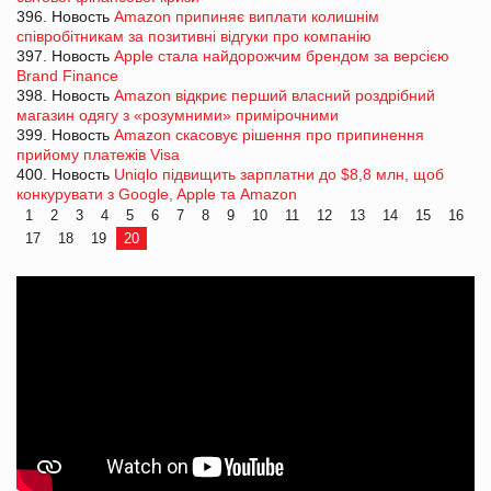
396. Новость
Amazon припиняє виплати колишнім
співробітникам за позитивні відгуки про компанію
397. Новость
Apple стала найдорожчим брендом за версією
Brand Finance
398. Новость
Amazon відкриє перший власний роздрібний
магазин одягу з «розумними» примірочними
399. Новость
Amazon скасовує рішення про припинення
прийому платежів Visa
400. Новость
Uniqlo підвищить зарплатни до $8,8 млн, щоб
конкурувати з Google, Apple та Amazon
1
2
3
4
5
6
7
8
9
10
11
12
13
14
15
16
17
18
19
20