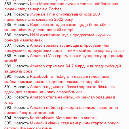
383. Новость
Ілон Маск вперше очолив список найбагатших
людей світу за версією Forbes
384. Новость
Журнал Time опублікував список 100
найвпливовіших компаній 2022 року
385. Новость
Євросоюз погодив закон щодо боротьби з
монополізмом у технологічній сфері
386. Новость
H&M експериментує з продажами «чужих»
брендів у магазинах
387. Новость
Amazon зазнає труднощів із просуванням
«розумних» продуктових візків — ними майже не користуються
388. Новость
Amazon і Visa врегулювали суперечку про розмір
комісій
389. Новость
Amazon отримала $4,7 млрд. у вигляді субсидій
за десять років
390. Новость
Facebook та Instagram названі головними
майданчиками розповсюдження люксових підробок
391. Новость
Amazon підвищить базові зарплати більш ніж
вдвічі для залучення нових співробітників
392. Новость
Amazon стала найбільшим рекламодавцем в
історії
393. Новость
Amazon побила рекорд зі швидкості зростання
ринкової вартості компанії
394. Новость
Капіталізація Meta впала на чверть
395. Новость
Минулий січень став найгіршим стартом року зі
світової фінансової кризи