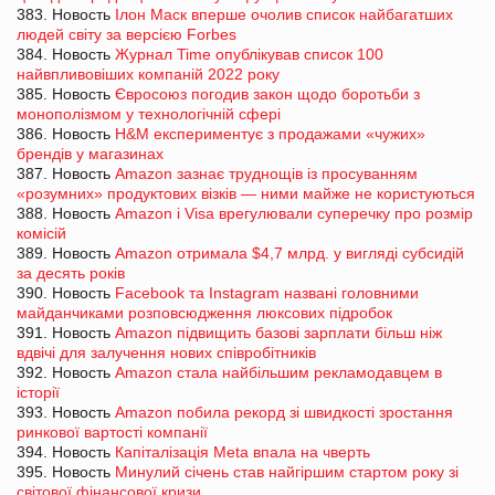
383. Новость
Ілон Маск вперше очолив список найбагатших
людей світу за версією Forbes
384. Новость
Журнал Time опублікував список 100
найвпливовіших компаній 2022 року
385. Новость
Євросоюз погодив закон щодо боротьби з
монополізмом у технологічній сфері
386. Новость
H&M експериментує з продажами «чужих»
брендів у магазинах
387. Новость
Amazon зазнає труднощів із просуванням
«розумних» продуктових візків — ними майже не користуються
388. Новость
Amazon і Visa врегулювали суперечку про розмір
комісій
389. Новость
Amazon отримала $4,7 млрд. у вигляді субсидій
за десять років
390. Новость
Facebook та Instagram названі головними
майданчиками розповсюдження люксових підробок
391. Новость
Amazon підвищить базові зарплати більш ніж
вдвічі для залучення нових співробітників
392. Новость
Amazon стала найбільшим рекламодавцем в
історії
393. Новость
Amazon побила рекорд зі швидкості зростання
ринкової вартості компанії
394. Новость
Капіталізація Meta впала на чверть
395. Новость
Минулий січень став найгіршим стартом року зі
світової фінансової кризи