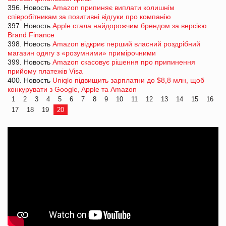
396. Новость
Amazon припиняє виплати колишнім
співробітникам за позитивні відгуки про компанію
397. Новость
Apple стала найдорожчим брендом за версією
Brand Finance
398. Новость
Amazon відкриє перший власний роздрібний
магазин одягу з «розумними» примірочними
399. Новость
Amazon скасовує рішення про припинення
прийому платежів Visa
400. Новость
Uniqlo підвищить зарплатни до $8,8 млн, щоб
конкурувати з Google, Apple та Amazon
1
2
3
4
5
6
7
8
9
10
11
12
13
14
15
16
17
18
19
20