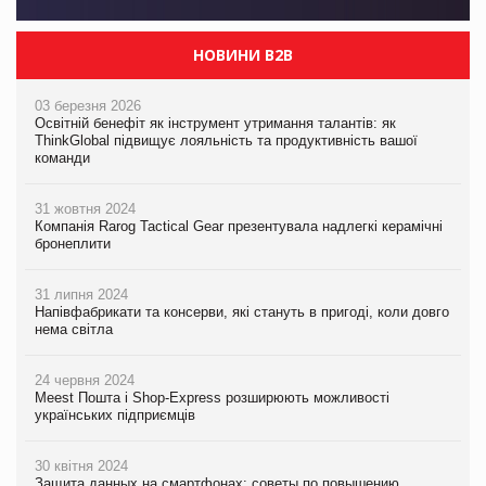
НОВИНИ B2B
03 березня 2026
Освітній бенефіт як інструмент утримання талантів: як
ThinkGlobal підвищує лояльність та продуктивність вашої
команди
31 жовтня 2024
Компанія Rarog Tactical Gear презентувала надлегкі керамічні
бронеплити
31 липня 2024
Напівфабрикати та консерви, які стануть в пригоді, коли довго
нема світла
24 червня 2024
Meest Пошта і Shop-Express розширюють можливості
українських підприємців
30 квітня 2024
Защита данных на смартфонах: советы по повышению