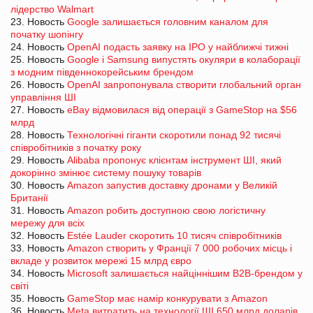
лідерство Walmart
23. Новость
Google залишається головним каналом для
початку шопінгу
24. Новость
OpenAI подасть заявку на IPO у найближчі тижні
25. Новость
Google і Samsung випустять окуляри в колаборації
з модним південнокорейським брендом
26. Новость
OpenAI запропонувала створити глобальний орган
управління ШІ
27. Новость
eBay відмовилася від операції з GameStop на $56
млрд
28. Новость
Технологічні гіганти скоротили понад 92 тисячі
співробітників з початку року
29. Новость
Alibaba пропонує клієнтам інструмент ШІ, який
докорінно змінює систему пошуку товарів
30. Новость
Amazon запустив доставку дронами у Великій
Британії
31. Новость
Amazon робить доступною свою логістичну
мережу для всіх
32. Новость
Estée Lauder скоротить 10 тисяч співробітників
33. Новость
Amazon створить у Франції 7 000 робочих місць і
вкладе у розвиток мережі 15 млрд євро
34. Новость
Microsoft залишається найціннішим B2B-брендом у
світі
35. Новость
GameStop має намір конкурувати з Amazon
36. Новость
Meta витратить на технології ШІ 650 млрд доларів