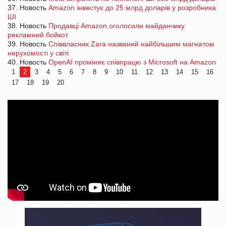
37. Новость
Amazon інвестує до 25 млрд доларів у розробника
ШІ
38. Новость
Продавці Amazon оголосили майданчику
рекламний бойкот
39. Новость
Співвласник Zara названий найбільшим магнатом
нерухомості у світі
40. Новость
OpenAI проміняє співпрацю з Microsoft на Amazon
1
2
3
4
5
6
7
8
9
10
11
12
13
14
15
16
17
18
19
20