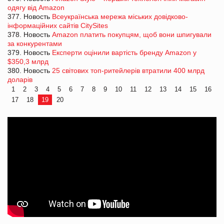
одягу від Amazon
377. Новость
Всеукраїнська мережа міських довідково-
інформаційних сайтів CitySites
378. Новость
Amazon платить покупцям, щоб вони шпигували
за конкурентами
379. Новость
Експерти оцінили вартість бренду Amazon у
$350,3 млрд
380. Новость
25 світових топ-ритейлерів втратили 400 млрд
доларів
1
2
3
4
5
6
7
8
9
10
11
12
13
14
15
16
17
18
19
20