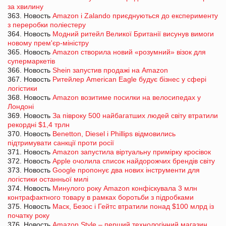
за хвилину
363. Новость
Amazon і Zalando приєднуються до експерименту
з переробки поліестеру
364. Новость
Модний ритейл Великої Британії висунув вимоги
новому прем'єр-міністру
365. Новость
Amazon створила новий «розумний» візок для
супермаркетів
366. Новость
Shein запустив продажі на Amazon
367. Новость
Ритейлер American Eagle будує бізнес у сфері
логістики
368. Новость
Amazon возитиме посилки на велосипедах у
Лондоні
369. Новость
За півроку 500 найбагатших людей світу втратили
рекордні $1,4 трлн
370. Новость
Benetton, Diesel і Phillips відмовились
підтримувати санкції проти росії
371. Новость
Amazon запустила віртуальну примірку кросівок
372. Новость
Apple очолила список найдорожчих брендів світу
373. Новость
Google пропонує два нових інструменти для
логістики останньої милі
374. Новость
Минулого року Amazon конфіскувала 3 млн
контрафактного товару в рамках боротьби з підробками
375. Новость
Маск, Безос і Гейтс втратили понад $100 млрд із
початку року
376. Новость
Amazon Style – перший технологічний магазин