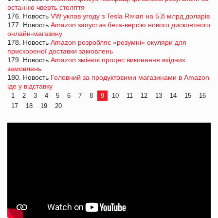
останню чверть століття
176. Новость
VW уклав угоду з Tesla Rivian на 5,8 млрд доларів
177. Новость
Amazon запустив бета-версію нового дисконтного
онлайн-магазину
178. Новость
Amazon розробляє «розумні» окуляри для
прискореної доставки замовлень
179. Новость
Amazon змінює процес виконання вхідних
замовлень
180. Новость
Головний за продуктовими магазинами в Amazon
іде у відставку
1
2
3
4
5
6
7
8
9
10
11
12
13
14
15
16
17
18
19
20