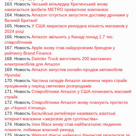
163. Новость
Чеський мільярдер Кретинський знову
намагається зробити METRO приватною компанією
164. Новость
Amazon готується запустити доставку дронами у
Великій Британії
165. Новость
У США закрилася рекордна кількість магазинів у
2024 році
166. Новость
Amazon звільнить у Канаді понад 1,7 тис.
співробітників
167. Новость
Apple знову став найдорожчим брендом у
рейтингу Brand Finance
168. Новость
Daimler Truck виготовить 200 вантажних
електромобілів для Amazon
169. Новость
Amazon запустив онлайн-продаж автомобілів
Hyundai
170. Новость
Частина складів Amazon зачинена через страйк
працівників у період святкових розпродажів
171. Новость
Співробітники Amazon у США починають масовий
страйк
172. Новость
Співробітники Amazon знову планують протести
до «Чорної п'ятниці»
173. Новость
Бельгійські ритейлери називають азіатські
інтернет-магазини «загрозою для суспільства»
174. Новость
Ілон Маск знову став найбагатшою людиною
планети, побивши власний рекорд
175. Новость
Walmart фіксує найкращі фінансові результати за