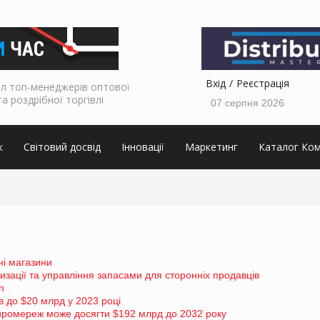
Вхід
Реєстрація
л топ-менеджерів оптової
та роздрібної торгівлі
07 серпня 2026
к
Світовий досвід
Інновації
Маркетинг
Каталог Ком
ні магазини
изації та управління запасами для сторонніх продавців
n
в до $20 млрд у 2023 році
ейромереж може досягти $192 млрд до 2032 року