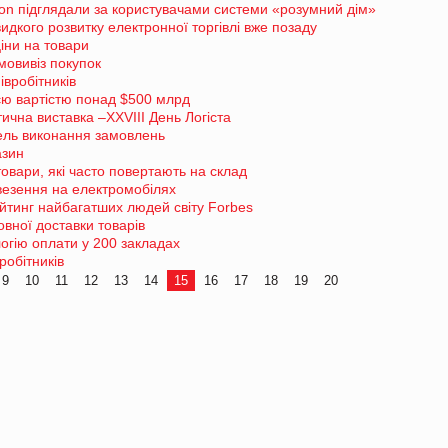
zon підглядали за користувачами системи «розумний дім»
дкого розвитку електронної торгівлі вже позаду
іни на товари
мовивіз покупок
івробітників
ю вартістю понад $500 млрд
ична виставка –XXVIII День Логіста
ель виконання замовлень
азин
вари, які часто повертають на склад
везення на електромобілях
тинг найбагатших людей світу Forbes
вної доставки товарів
огію оплати у 200 закладах
робітників
9
10
11
12
13
14
15
16
17
18
19
20