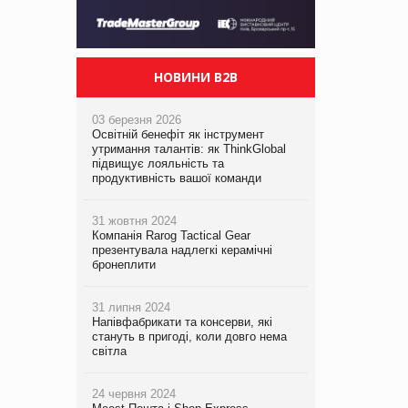
НОВИНИ B2B
03 березня 2026
Освітній бенефіт як інструмент
утримання талантів: як ThinkGlobal
підвищує лояльність та
продуктивність вашої команди
31 жовтня 2024
Компанія Rarog Tactical Gear
презентувала надлегкі керамічні
бронеплити
31 липня 2024
Напівфабрикати та консерви, які
стануть в пригоді, коли довго нема
світла
24 червня 2024