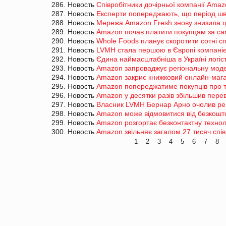
286. Новость
Співробітники дочірньої компанії Ama
287. Новость
Експерти попереджають, що період шви
288. Новость
Мережа Amazon Fresh знову знизила ц
289. Новость
Amazon почав платити покупцям за са
290. Новость
Whole Foods планує скоротити сотні сп
291. Новость
LVMH стала першою в Європі компаніє
292. Новость
Єдина наймасштабніша в Україні логіст
293. Новость
Amazon запроваджує регіональну мод
294. Новость
Amazon закриє книжковий онлайн-маг
295. Новость
Amazon попереджатиме покупців про то
296. Новость
Amazon у десятки разів збільшив пере
297. Новость
Власник LVMH Бернар Арно очолив рей
298. Новость
Amazon може відмовитися від безкошто
299. Новость
Amazon розгортає безконтактну технол
300. Новость
Amazon звільняє загалом 27 тисяч спів
1
2
3
4
5
6
7
8