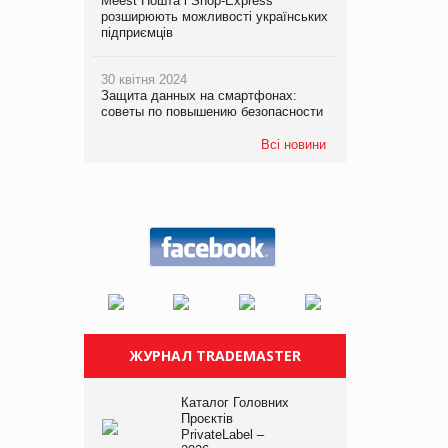
Meest Пошта і Shop-Express
розширюють можливості українських
підприємців
30 квітня 2024
Защита данных на смартфонах:
советы по повышению безопасности
Всі новини
ЖУРНАЛ TRADEMASTER
Каталог Головних
Проєктів
PrivateLabel –