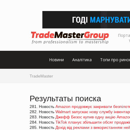
Порта
Новини
Аналітика
Топи про рино
TradeMaster
Результаты поиска
281. Новость
Amazon продовжує закривати безпілот
282. Новость
Walmart запускає нову службу інвентар
283. Новость
Джефф Безос купив одну акцію Amazo
284. Новость
TikTok планує збільшити обсяг продажі
285. Новость
Дохід від реклами з використанням н