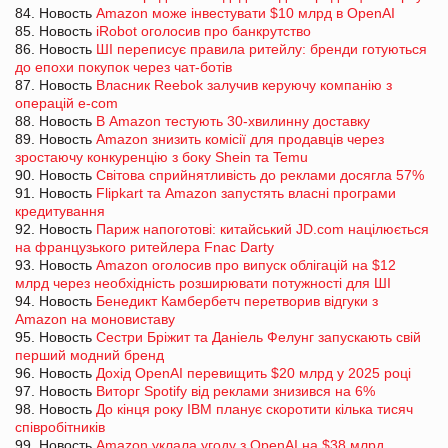
84. Новость
Amazon може інвестувати $10 млрд в OpenAI
85. Новость
iRobot оголосив про банкрутство
86. Новость
ШІ переписує правила ритейлу: бренди готуються
до епохи покупок через чат-ботів
87. Новость
Власник Reebok залучив керуючу компанію з
операцій e-com
88. Новость
В Amazon тестують 30-хвилинну доставку
89. Новость
Amazon знизить комісії для продавців через
зростаючу конкуренцію з боку Shein та Temu
90. Новость
Світова сприйнятливість до реклами досягла 57%
91. Новость
Flipkart та Amazon запустять власні програми
кредитування
92. Новость
Париж напоготові: китайський JD.com націлюється
на французького ритейлера Fnac Darty
93. Новость
Amazon оголосив про випуск облігацій на $12
млрд через необхідність розширювати потужності для ШІ
94. Новость
Бенедикт Камбербетч перетворив відгуки з
Amazon на моновиставу
95. Новость
Сестри Бріжит та Даніель Фелунг запускають свій
перший модний бренд
96. Новость
Дохід OpenAI перевищить $20 млрд у 2025 році
97. Новость
Виторг Spotify від реклами знизився на 6%
98. Новость
До кінця року IBM планує скоротити кілька тисяч
співробітників
99. Новость
Amazon уклала угоду з OpenAI на $38 млрд