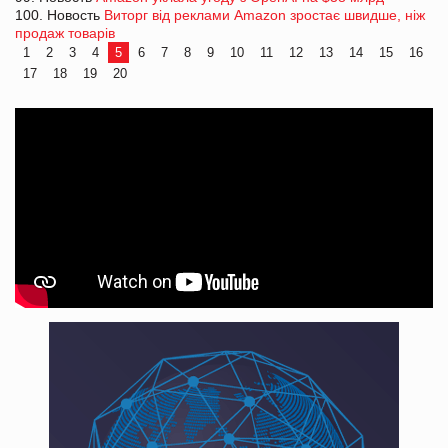
100. Новость
Виторг від реклами Amazon зростає швидше, ніж
продаж товарів
1
2
3
4
5
6
7
8
9
10
11
12
13
14
15
16
17
18
19
20