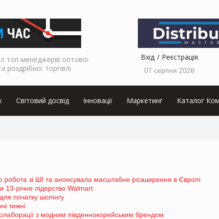
Вхід
Реєстрація
л топ-менеджерів оптової
та роздрібної торгівлі
07 серпня 2026
к
Світовий досвід
Інновації
Маркетинг
Каталог Ком
о робота зі ШІ та анонсувала масштабне розширення в Європі
 13-річне лідерство Walmart
для початку шопінгу
чі тижні
колаборації з модним південнокорейським брендом