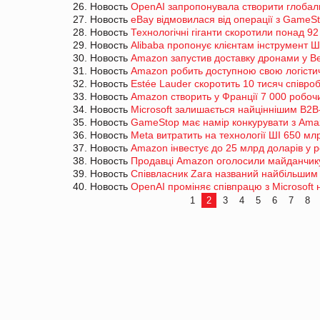
26. Новость
OpenAI запропонувала створити глобал
27. Новость
eBay відмовилася від операції з GameS
28. Новость
Технологічні гіганти скоротили понад 92 
29. Новость
Alibaba пропонує клієнтам інструмент Ш
30. Новость
Amazon запустив доставку дронами у Ве
31. Новость
Amazon робить доступною свою логісти
32. Новость
Estée Lauder скоротить 10 тисяч співроб
33. Новость
Amazon створить у Франції 7 000 робочи
34. Новость
Microsoft залишається найціннішим B2B-
35. Новость
GameStop має намір конкурувати з Ama
36. Новость
Meta витратить на технології ШІ 650 мл
37. Новость
Amazon інвестує до 25 млрд доларів у 
38. Новость
Продавці Amazon оголосили майданчик
39. Новость
Співвласник Zara названий найбільшим 
40. Новость
OpenAI проміняє співпрацю з Microsoft
1
2
3
4
5
6
7
8