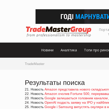
Порта
Новини
Аналітика
Топи про рино
TradeMaster
Результаты поиска
21. Новость
Amazon представила нового складськог
22. Новость
Amazon очолив Fortune 500, перервавши
23. Новость
Google залишається головним каналом 
24. Новость
OpenAI подасть заявку на IPO у найближ
25. Новость
Google і Samsung випустять окуляри в 