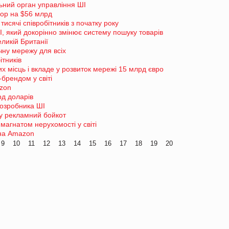
ьний орган управління ШІ
top на $56 млрд
тисячі співробітників з початку року
І, який докорінно змінює систему пошуку товарів
ликій Британії
чну мережу для всіх
ітників
х місць і вкладе у розвиток мережі 15 млрд євро
брендом у світі
zon
рд доларів
розробника ШІ
у рекламний бойкот
магнатом нерухомості у світі
 на Amazon
9
10
11
12
13
14
15
16
17
18
19
20