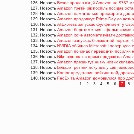
126. Новость
Безос продав акцій Amazon на $737 мл
127. Новость
Amazon третій рік поспіль посідає ост
128. Новость
Amazon намагається прискорити доста
129. Новость
Amazon продовжує Prime Day до чотир
130. Новость
AliExpress запускає фулфілмент у Євр
131. Новость
Amazon боротиметься з фальшивими в
132. Новость
Amazon хоче автоматизувати доставку:
133. Новость
Amazon запускає бюджетний портал Haul
134. Новость
NVIDIA обійшла Microsoft і повернула с
135. Новость
Amazon починає перевозити посилки н
136. Новость
Nike відновлює прямі продажі на Ama
137. Новость
Amazon презентує низку нових складсь
138. Новость
Більше третини покупців у світі викори
139. Новость
Kantar представив рейтинг найдорожчи
140. Новость
FedEx та Amazon домовилися про дост
1
2
3
4
5
6
7
8