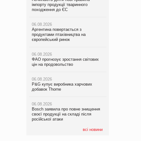
імпорту продукції тваринного
VARUS з’явилися паучі Varto Paw
імпорту продукції тваринного
походження до ЄС
expert від власної ТМ Varto!
походження до ЄС
06.08.2026
05.08.2026
06.08.2026
Аргентина повертається з
Мережа супермаркетів VARUS купує
Аргентина повертається з
продуктами птахівництва на
мережу магазинів формату
продуктами птахівництва на
європейський ринок
convenience store КОЛО: об’єднана
європейський ринок
компанія налічуватиме 374 магазини
06.08.2026
06.08.2026
ФАО прогнозує зростання світових
05.08.2026
ФАО прогнозує зростання світових
цін на продовольство
Російська атака 5 серпня стала
цін на продовольство
одним із наймасштабніших ударів по
українському бізнесу за час
06.08.2026
06.08.2026
повномасштабної війни
P&G купує виробника харчових
P&G купує виробника харчових
добавок Thorne
добавок Thorne
05.08.2026
Смачне поповнення дитячого меню:
06.08.2026
06.08.2026
у VARUS з’явилися новинки від ТМ
Bosch заявила про повне знищення
Bosch заявила про повне знищення
ТОКЕРИ
своєї продукції на складі після
своєї продукції на складі після
російської атаки
російської атаки
05.08.2026
Сергій Лісунов про заморожені
всі новини
хлібобулочні вироби на
PrivateLabel&FMCG Master 2026