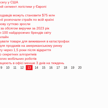
ocery у США
 сегмент логістики у Європі
модавців можуть становити $75 млн
ї розпочали страйк по всій країні
ову суттєво зросли
за обсягом виручки за 2023 рік
п-100 найдорожчих брендів світу
нлайн
вувати товари для виживання в катастрофах
у для продажів на американському ринку
у через 1,5 роки після відкриття
 секретних алгоритмів
гих мобільних роботів
працюють в офісі менше 3 днів на тиждень
9
10
11
12
13
14
15
16
17
18
19
20