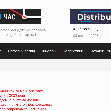
Вхід
Реєстрація
л топ-менеджерів оптової
та роздрібної торгівлі
08 серпня 2026
к
Світовий досвід
Інновації
Маркетинг
Каталог Ком
 «вийшли за межі веб-сайту»
ших у 2023 році
підземна система доставки
azon на тлі втечі рекламодавців
але запроваджує нові комісії