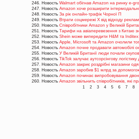
246. Новость
Walmart обігнав Amazon на ринку e-gr
247. Новость
Amazon хоче розширити інтермодальний
248. Новость
За рік онлайн-трафік Чорної П
249. Новость
Втрати соцмережі Х від відходу рекла
250. Новость
Співробітники Amazon у Великій Британі
251. Новость
Тарифи на авіаперевезення з Китаю зн
252. Новость
Shein може випередити H&M та Inditex 
253. Новость
Apple, Microsoft та Amazon очолили то
254. Новость
Amazon почне продавати автомобілі о
255. Новость
У Великій Британії люди почали скупо
256. Новость
TikTok залучає аутсорсінгову логістик
257. Новость
Amazon закриє роздрібні магазини одяг
258. Новость
Amazon заробив $1 млрд за допомогою
259. Новость
Amazon починає випробовування двоно
260. Новость
Amazon звільнить співробітників, які 
1
2
3
4
5
6
7
8