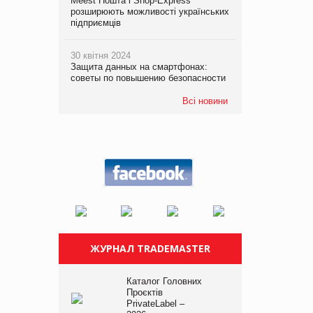
Meest Пошта і Shop-Express
розширюють можливості українських
підприємців
30 квітня 2024
Защита данных на смартфонах:
советы по повышению безопасности
Всі новини
ЖУРНАЛ TRADEMASTER
Каталог Головних
Проєктів
PrivateLabel –