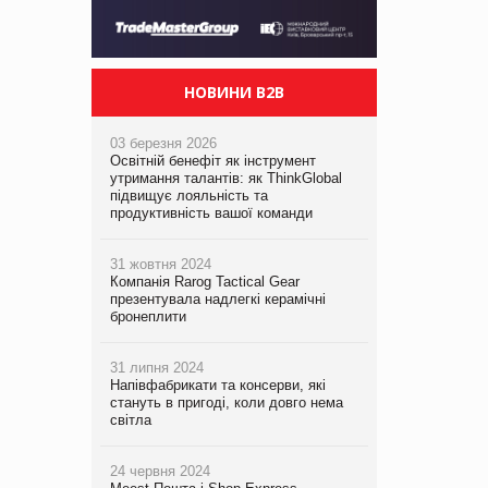
НОВИНИ B2B
03 березня 2026
Освітній бенефіт як інструмент
утримання талантів: як ThinkGlobal
підвищує лояльність та
продуктивність вашої команди
31 жовтня 2024
Компанія Rarog Tactical Gear
презентувала надлегкі керамічні
бронеплити
31 липня 2024
Напівфабрикати та консерви, які
стануть в пригоді, коли довго нема
світла
24 червня 2024