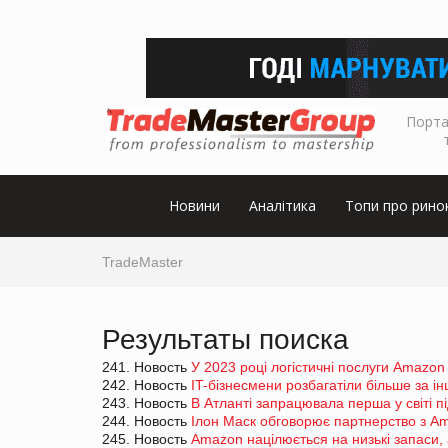
Порта
Новини
Аналітика
Топи про рино
TradeMaster
Результаты поиска
241. Новость
У 2023 році логістичні послуги Amazon
242. Новость
IT-бізнесмени розбагатіли більше за ін
243. Новость
В Атланті запрацювала перша у світі 
244. Новость
Ілон Маск обговорює партнерство з Am
245. Новость
Amazon націлюється на низькі запаси, 